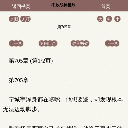
不败战神杨辰
返回书页
首页
护眼
关灯
大
中
小
第705章
上一章
返回目录
进入书架
下一章
第705章 (第1/2页)
第705章
宁城宇浑身都在哆嗦，他想要逃，却发现根本
无法迈动脚步。