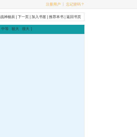
注册用户
┊
忘记密码？
败战神杨辰
|
下一页
|
加入书签
|
推荐本书
|
返回书页
中等
较大
很大
]