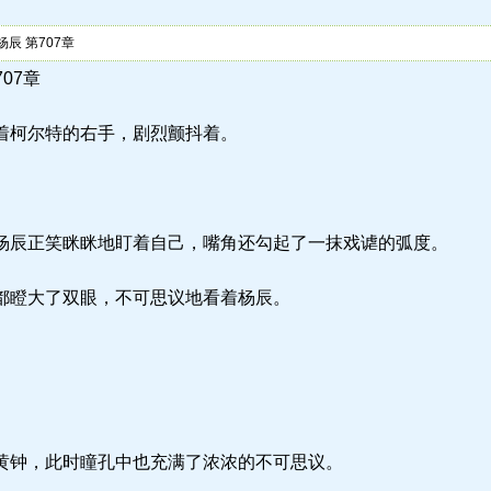
辰 第707章
707章
着柯尔特的右手，剧烈颤抖着。
辰正笑眯眯地盯着自己，嘴角还勾起了一抹戏谑的弧度。
都瞪大了双眼，不可思议地看着杨辰。
钟，此时瞳孔中也充满了浓浓的不可思议。