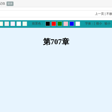
记住
上一页
|
不
前景色：
字体：
[
很小
较小
第707章