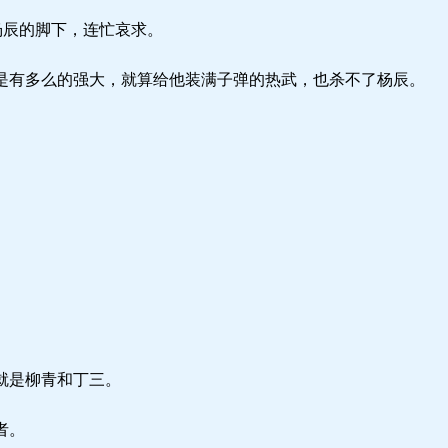
杨辰的脚下，连忙哀求。
有多么的强大，就算给他装满子弹的热武，也杀不了杨辰。
就是柳青和丁三。
者。