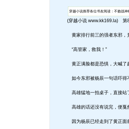
穿越小说推荐各位书友阅读：不败战神杨
(穿越小说 www.kk169.la) 第
黄家排行前三的强者东邪，竟
“高管家，救我！”
黄正满脸都是恐惧，大喊了
如今东邪被杨辰一句话吓得不
高雄猛地一拍桌子，直接站了起
高雄的话还没有说完，便戛
因为杨辰已经走到了黄正面前