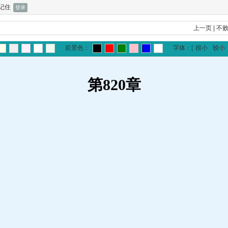
记住
上一页
|
不
前景色：
字体：
[
很小
较小
第820章