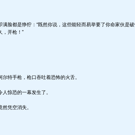
满脸都是狰狞：“既然你说，这些能轻而易举要了你命家伙是破
久，开枪！”
柯尔特手枪，枪口吞吐着恐怖的火舌。
令人惊恐的一幕发生了。
竟然凭空消失。