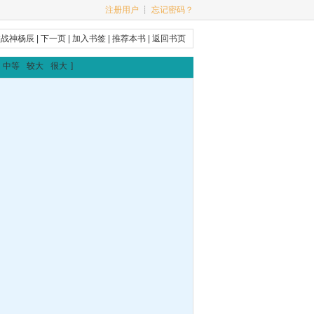
注册用户
┊
忘记密码？
败战神杨辰
|
下一页
|
加入书签
|
推荐本书
|
返回书页
中等
较大
很大
]