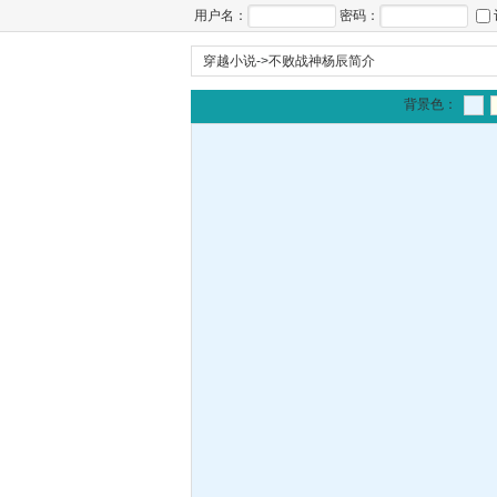
用户名：
密码：
穿越小说
->
不败战神杨辰简介
背景色：