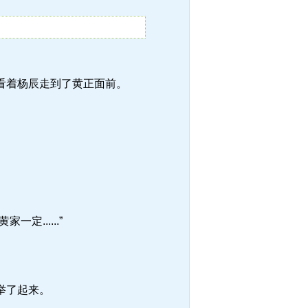
看着杨辰走到了黄正面前。
......”
举了起来。