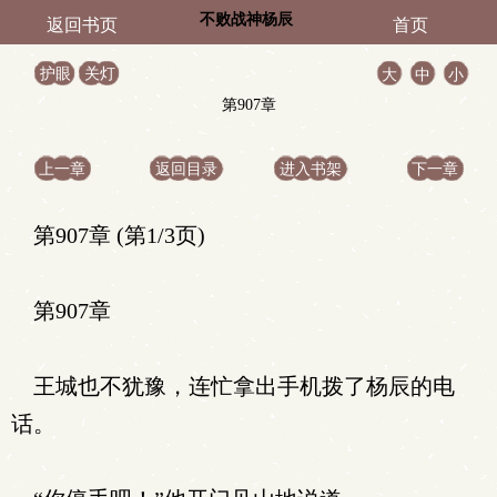
不败战神杨辰
返回书页
首页
护眼
关灯
大
中
小
第907章
上一章
返回目录
进入书架
下一章
第907章 (第1/3页)
第907章
王城也不犹豫，连忙拿出手机拨了杨辰的电
话。