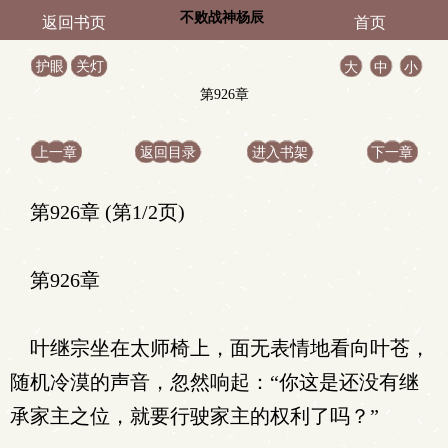
不败战神杨辰
返回书页
首页
护眼
关灯
大
中
小
第926章
上一章
返回目录
进入书架
下一章
第926章 (第1/2页)
第926章
叶继宗坐在太师椅上，面无表情地看向叶苍，
随机冷漠的声音，忽然响起：“你这是还没有继
承家主之位，就要行驶家主的权利了吗？”