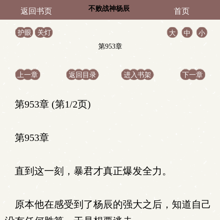
不败战神杨辰
返回书页
首页
护眼
关灯
大
中
小
第953章
上一章
返回目录
进入书架
下一章
第953章 (第1/2页)
第953章
直到这一刻，暴君才真正爆发全力。
原本他在感受到了杨辰的强大之后，知道自己