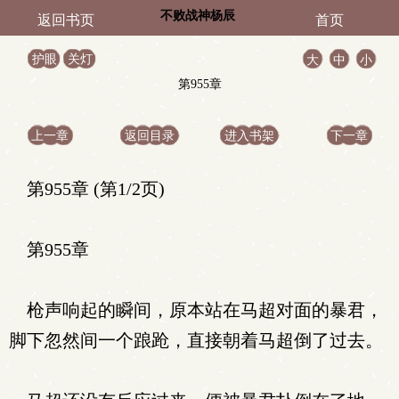
不败战神杨辰
返回书页
首页
护眼
关灯
大
中
小
第955章
上一章
返回目录
进入书架
下一章
第955章 (第1/2页)
第955章
枪声响起的瞬间，原本站在马超对面的暴君，
脚下忽然间一个踉跄，直接朝着马超倒了过去。