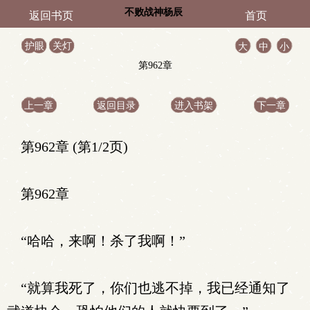
不败战神杨辰
返回书页
首页
护眼
关灯
大
中
小
第962章
上一章
返回目录
进入书架
下一章
第962章 (第1/2页)
第962章
“哈哈，来啊！杀了我啊！”
“就算我死了，你们也逃不掉，我已经通知了