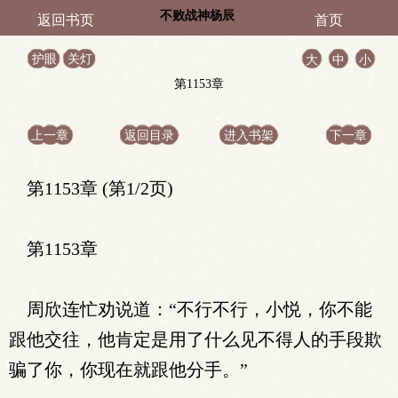
不败战神杨辰
返回书页
首页
护眼
关灯
大
中
小
第1153章
上一章
返回目录
进入书架
下一章
第1153章 (第1/2页)
第1153章
周欣连忙劝说道：“不行不行，小悦，你不能
跟他交往，他肯定是用了什么见不得人的手段欺
骗了你，你现在就跟他分手。”