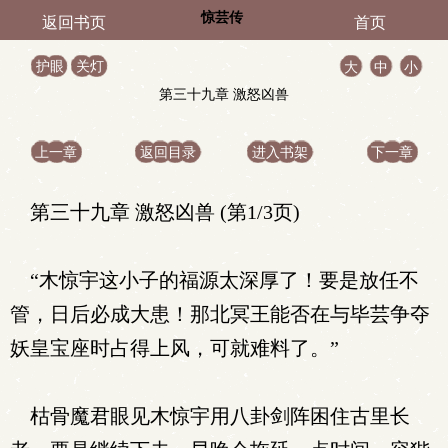
惊芸传
返回书页
首页
护眼
关灯
大
中
小
第三十九章 激怒凶兽
上一章
返回目录
进入书架
下一章
第三十九章 激怒凶兽 (第1/3页)
“木惊宇这小子的福源太深厚了！要是放任不
管，日后必成大患！那北冥王能否在与毕芸争夺
妖皇宝座时占得上风，可就难料了。”
枯骨魔君眼见木惊宇用八卦剑阵困住古里长