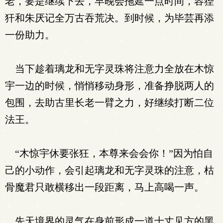
老，要是继续下去，早晚会拖延一点时间，容狴
犴和朱厌记全万古吞荒决。到时候，为毕芸再添
一份助力。
当下趁着璃龙和无字灵珠将注意力全放在木惊
宇一边的时候，悄悄移动身形，准备挣脱两人的
包围，去助古里长老一臂之力，好继续打断二位
法王。
“木惊宇休要张狂，本尊来会会你！”因为怕自
己的小动作，会引起璃龙和无字灵珠的注意，枯
骨魔君只敢横移出一段距离，马上高喝一声。
先天境界的灵气在身前形成一道十丈见方的黑