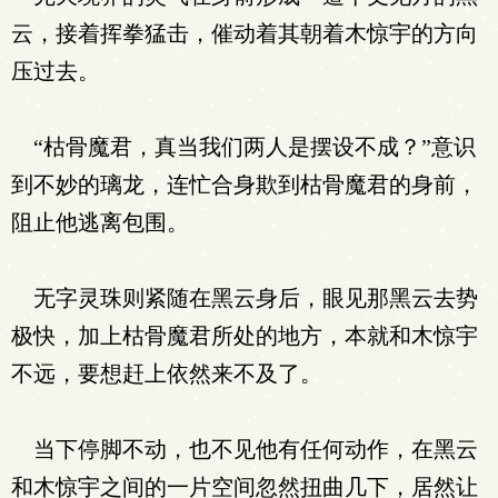
云，接着挥拳猛击，催动着其朝着木惊宇的方向
压过去。
“枯骨魔君，真当我们两人是摆设不成？”意识
到不妙的璃龙，连忙合身欺到枯骨魔君的身前，
阻止他逃离包围。
无字灵珠则紧随在黑云身后，眼见那黑云去势
极快，加上枯骨魔君所处的地方，本就和木惊宇
不远，要想赶上依然来不及了。
当下停脚不动，也不见他有任何动作，在黑云
和木惊宇之间的一片空间忽然扭曲几下，居然让