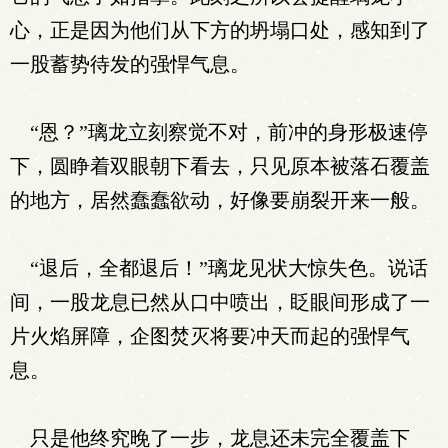
心，正是因为他们从下方的坍塌口处，感知到了
一股蓄势待发的强悍气息。
“恩？”璃龙立刻察觉不对，前冲的身形极速停
下，圆睁着双眼朝下看去，只见原本被落石覆盖
的地方，居然蠢蠢欲动，好像要崩裂开来一般。
“退后，全都退后！”璃龙见状大惊失色。说话
间，一股龙息已然从口中喷出，眨眼间形成了一
片火焰屏障，企图焚灭将要冲天而起的强悍气
息。
只是他终究晚了一步，龙息还未完全覆盖下