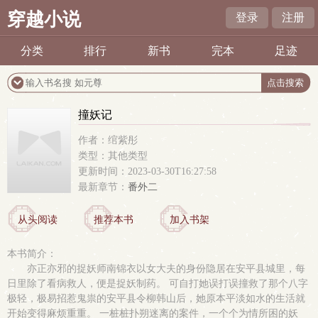
穿越小说
登录
注册
分类
排行
新书
完本
足迹
撞妖记
作者：绾紫彤
类型：其他类型
更新时间：2023-03-30T16:27:58
最新章节：
番外二
从头阅读
推荐本书
加入书架
本书简介：
亦正亦邪的捉妖师南锦衣以女大夫的身份隐居在安平县城里，每
日里除了看病救人，便是捉妖制药。 可自打她误打误撞救了那个八字
极轻，极易招惹鬼祟的安平县令柳韩山后，她原本平淡如水的生活就
开始变得麻烦重重。 一桩桩扑朔迷离的案件，一个个为情所困的妖