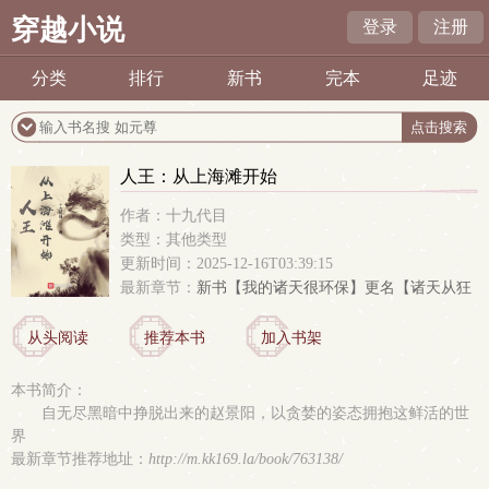
穿越小说
登录
注册
分类
排行
新书
完本
足迹
人王：从上海滩开始
作者：十九代目
类型：其他类型
更新时间：2025-12-16T03:39:15
最新章节：
新书【我的诸天很环保】更名【诸天从狂
暴废土开始】
从头阅读
推荐本书
加入书架
本书简介：
自无尽黑暗中挣脱出来的赵景阳，以贪婪的姿态拥抱这鲜活的世
界
最新章节推荐地址：
http://m.kk169.la/book/763138/