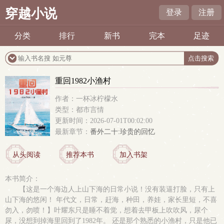
穿越小说
登录
注册
分类
排行
新书
完本
足迹
重回1982小渔村
作者：一杯冰柠檬水
类型：都市言情
更新时间：2026-07-01T00:02:00
最新章节：
番外二十:珍贵的回忆
从头阅读
推荐本书
加入书架
本书简介：
【这是一个海边人上山下海的日常小说！没有装逼打脸，只有上
山下海的悠闲！ 年代文，日常，赶海，种田，养娃，家长里短，不喜
勿入，勿喷！】叶耀东只是睡不着觉，想着去甲板上吹吹风，尿个
尿，没想到掉海里回到了1982年。 还是那个熟悉的小渔村，只是他已