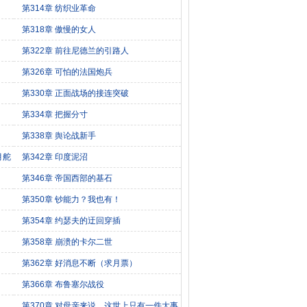
第314章 纺织业革命
第318章 傲慢的女人
第322章 前往尼德兰的引路人
第326章 可怕的法国炮兵
第330章 正面战场的接连突破
第334章 把握分寸
第338章 舆论战新手
月舵
第342章 印度泥沼
第346章 帝国西部的基石
第350章 钞能力？我也有！
）
第354章 约瑟夫的迂回穿插
第358章 崩溃的卡尔二世
第362章 好消息不断（求月票）
第366章 布鲁塞尔战役
第370章 对母亲来说，这世上只有一件大事