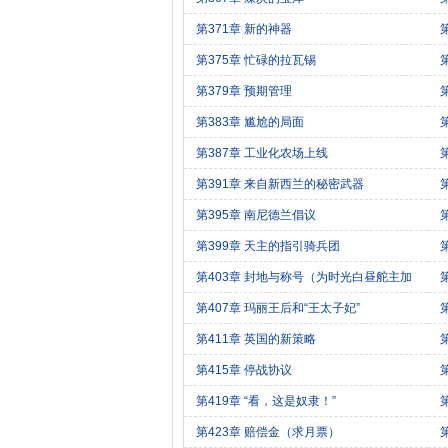
第371章 新的神器
第375章 忙碌的拉瓦锡
第379章 预期管理
第383章 尴尬的局面
第387章 工业化农场上线
第391章 来自新西兰的秘密武器
第395章 南尼德兰倡议
第399章 天主的指引骑兵团
第403章 封地与称号（为时光白昼舵主加
更）
第407章 玛丽王后和“王太子妃”
第411章 英国的新策略
第415章 停战协议
第419章 “看，这是奴隶！”
第423章 赔偿金（求月票）