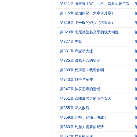
第311章 向普鲁士宣……不，是向尼德兰叛
军宣战
第315章 硝烟四起（大章求月票）
第319章 飞一般的炮兵（求追读）
第323章 南尼德兰起义军的强大韧性
第327章 失算
第331章 卢森堡大捷
第335章 路易十六的奖励
第339章 想辟谣？我帮你啊
第343章 战争与军费
第347章 神罗皇帝的遗憾
第351章 欧陆最强大的两个女人
第355章 深入敌后
月
第359章 分割，穿插，决战！
第363章 约瑟夫需要的局势
第367章 煤炭的宝库