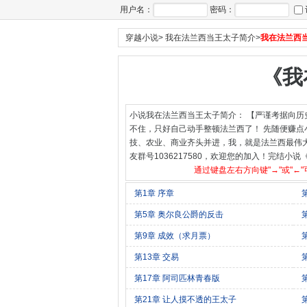
用户名：
密码：
穿越小说
>
我在法兰西当王太子简介
>
我在法兰西
《我
小说我在法兰西当王太子简介： 【严谨考据向
不住，只好自己动手整顿法兰西了！ 先随便赚点
技、农业、商业齐头并进，我，就是法兰西最伟大
友群号1036217580，欢迎您的加入！完结小
通过键盘左右方向键"→"或"←
第1章 序章
第5章 奥尔良公爵的反击
第9章 成效（求月票）
第13章 交易
第17章 阿司匹林青春版
第21章 让人摸不透的王太子