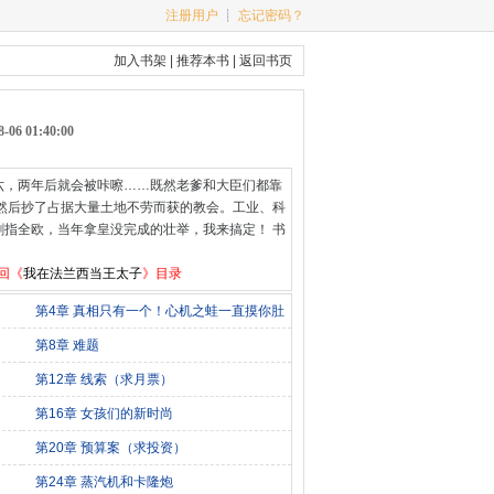
注册用户
┊
忘记密码？
加入书架
|
推荐本书
|
返回书页
6 01:40:00
六，两年后就会被咔嚓……既然老爹和大臣们都靠
然后抄了占据大量土地不劳而获的教会。工业、科
指全欧，当年拿皇没完成的壮举，我来搞定！ 书
回《
我在法兰西当王太子
》目录
第4章 真相只有一个！心机之蛙一直摸你肚
子！
第8章 难题
第12章 线索（求月票）
第16章 女孩们的新时尚
第20章 预算案（求投资）
第24章 蒸汽机和卡隆炮