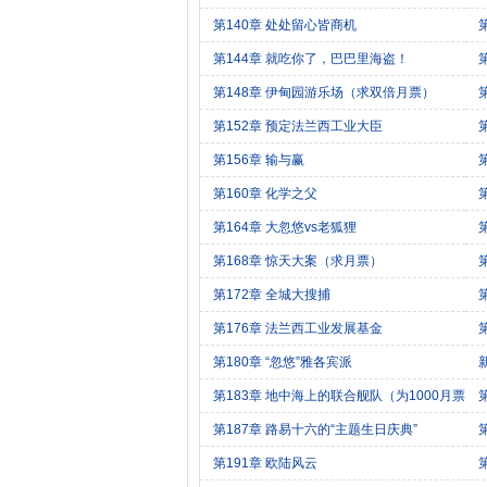
更
第140章 处处留心皆商机
第144章 就吃你了，巴巴里海盗！
第148章 伊甸园游乐场（求双倍月票）
第152章 预定法兰西工业大臣
第156章 输与赢
第160章 化学之父
第164章 大忽悠vs老狐狸
第168章 惊天大案（求月票）
加
第172章 全城大搜捕
第176章 法兰西工业发展基金
第180章 “忽悠”雅各宾派
第183章 地中海上的联合舰队（为1000月票
加更）
第187章 路易十六的“主题生日庆典”
第191章 欧陆风云