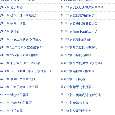
第372章 父子齐心
第373章 我为欧洲带来家具革命
第376章 拯救天使（求追读）
第377章 范德诺特的阴谋
第380章 收网，捞鱼
第381章 自由同盟者委员会
第384章 农民们
第385章 经验不足的王太子
第388章 玛丽王后的安心与惬意
第389章 英法间的暗战
第392章 “三个月内灭亡迈索尔！”
第393章 塔列朗的环欧旅行
第396章 忙碌的韦尔斯利侯爵
第397章 巴黎的新象征
第400章 非职业“玩家”（求追读）
第401章 平民的勇气（求月票）
第404章 反击（100万字了，求月票！）
第405章 连接埃及的通道
第408章 争风吃醋的女人们
第409章 出口利器
第412章 王太子时间（求月票）
第413章 撤军（求月票）
第416章 维也纳的花朵
第417章 在奥地利进行舆论战
第420章 瓦隆特别贸易区
第421章 命运与未来
第424章 货币改革
第425章 突尼斯大开发