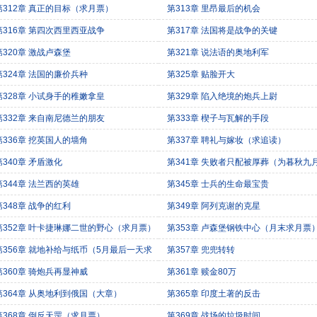
第312章 真正的目标（求月票）
第313章 里昂最后的机会
第316章 第四次西里西亚战争
第317章 法国将是战争的关键
第320章 激战卢森堡
第321章 说法语的奥地利军
第324章 法国的廉价兵种
第325章 贴脸开大
第328章 小试身手的稚嫩拿皇
第329章 陷入绝境的炮兵上尉
第332章 来自南尼德兰的朋友
第333章 楔子与瓦解的手段
第336章 挖英国人的墙角
第337章 聘礼与嫁妆（求追读）
第340章 矛盾激化
第341章 失败者只配被厚葬（为暮秋九
主加更）
第344章 法兰西的英雄
第345章 士兵的生命最宝贵
第348章 战争的红利
第349章 阿列克谢的克星
第352章 叶卡捷琳娜二世的野心（求月票）
第353章 卢森堡钢铁中心（月末求月票
第356章 就地补给与纸币（5月最后一天求
第357章 兜兜转转
票）
第360章 骑炮兵再显神威
第361章 赎金80万
第364章 从奥地利到俄国（大章）
第365章 印度土著的反击
第368章 倒反天罡（求月票）
第369章 战场的垃圾时间