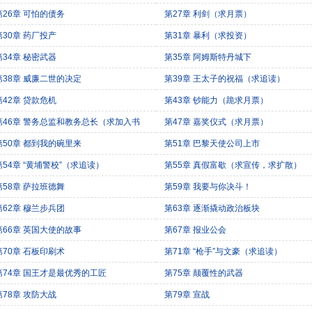
第26章 可怕的债务
第27章 利剑（求月票）
第30章 药厂投产
第31章 暴利（求投资）
第34章 秘密武器
第35章 阿姆斯特丹城下
第38章 威廉二世的决定
第39章 王太子的祝福（求追读）
第42章 贷款危机
第43章 钞能力（跪求月票）
第46章 警务总监和教务总长（求加入书
第47章 嘉奖仪式（求月票）
）
第50章 都到我的碗里来
第51章 巴黎天使公司上市
第54章 “黄埔警校”（求追读）
第55章 真假富歇（求宣传，求扩散）
第58章 萨拉班德舞
第59章 我要与你决斗！
第62章 穆兰步兵团
第63章 逐渐撬动政治板块
第66章 英国大使的故事
第67章 报业公会
第70章 石板印刷术
第71章 “枪手”与文豪（求追读）
第74章 国王才是最优秀的工匠
第75章 颠覆性的武器
第78章 攻防大战
第79章 宣战