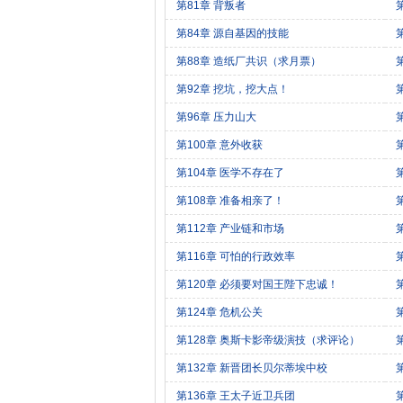
第81章 背叛者
第84章 源自基因的技能
第88章 造纸厂共识（求月票）
第92章 挖坑，挖大点！
更
第96章 压力山大
第100章 意外收获
第104章 医学不存在了
第108章 准备相亲了！
第112章 产业链和市场
第116章 可怕的行政效率
第120章 必须要对国王陛下忠诚！
第124章 危机公关
第128章 奥斯卡影帝级演技（求评论）
第132章 新晋团长贝尔蒂埃中校
一
第136章 王太子近卫兵团