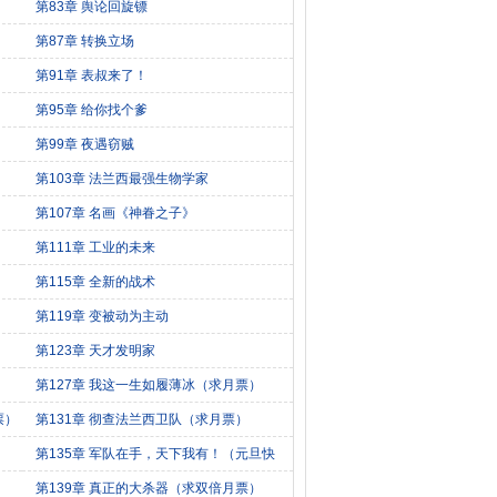
第83章 舆论回旋镖
第87章 转换立场
第91章 表叔来了！
第95章 给你找个爹
第99章 夜遇窃贼
第103章 法兰西最强生物学家
第107章 名画《神眷之子》
第111章 工业的未来
第115章 全新的战术
第119章 变被动为主动
第123章 天才发明家
第127章 我这一生如履薄冰（求月票）
票）
第131章 彻查法兰西卫队（求月票）
！
第135章 军队在手，天下我有！（元旦快
乐）
第139章 真正的大杀器（求双倍月票）