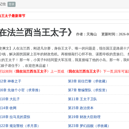
记住
当王太子最新章节
在法兰西当王太子》
作者：天海山
更新时间：2026-08-0
历史爽文】人在法兰西，刚进凡尔赛，身份王太子。唯一的问题是，现任国王是路易十
小钱，解决困扰国家上百年的财政危机。再狠狠敲打心怀不轨、谋图夺权的贵族们。 
的王太子！ 那一年，小英子纠结同盟大军压境，我直接端了他的小岛。那一年，我剑
说《娘子请住手》，欢迎您来品鉴！
"可以转到《
我在法兰西当王太子
》上一页或 《
我在法兰西当王太子
》下一页,回车可返
第2章 神眷之子
第3章 前往巴黎（求收藏）
第6章 先做个小官（求章推）
第7章 整编警队（求投资）
第10章 大乱子
第11章 王太子卫队
第14章 收网
第15章 政治资本
第18章 拉马克的震惊
第19章 财政大臣助理
第22章 规划警校（求月票）
第23章 梦幻战舰（求收藏）