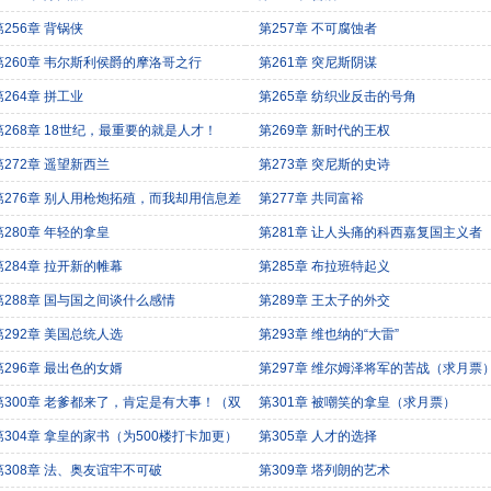
第256章 背锅侠
第257章 不可腐蚀者
第260章 韦尔斯利侯爵的摩洛哥之行
第261章 突尼斯阴谋
第264章 拼工业
第265章 纺织业反击的号角
第268章 18世纪，最重要的就是人才！
第269章 新时代的王权
第272章 遥望新西兰
第273章 突尼斯的史诗
第276章 别人用枪炮拓殖，而我却用信息差
第277章 共同富裕
第280章 年轻的拿皇
第281章 让人头痛的科西嘉复国主义者
第284章 拉开新的帷幕
第285章 布拉班特起义
第288章 国与国之间谈什么感情
第289章 王太子的外交
第292章 美国总统人选
第293章 维也纳的“大雷”
第296章 最出色的女婿
第297章 维尔姆泽将军的苦战（求月票
第300章 老爹都来了，肯定是有大事！（双
第301章 被嘲笑的拿皇（求月票）
期间求月票）
第304章 拿皇的家书（为500楼打卡加更）
第305章 人才的选择
第308章 法、奥友谊牢不可破
第309章 塔列朗的艺术