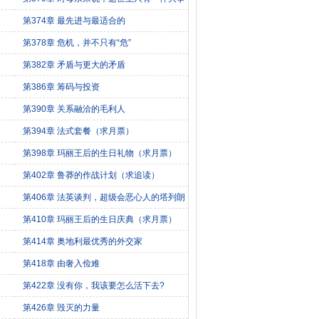
第374章 最先进与最适合的
第378章 危机，并不只有“危”
第382章 矛盾与更大的矛盾
第386章 筹码与投资
第390章 关系融洽的毛利人
第394章 法式套餐（求月票）
第398章 玛丽王后的生日礼物（求月票）
第402章 鲁莽的作战计划（求追读）
第406章 法英谈判，超级会恶心人的塔列朗
第410章 玛丽王后的生日庆典（求月票）
第414章 奥地利最优秀的外交家
第418章 由奢入俭难
第422章 没有你，我该要怎么活下去?
第426章 毁灭的力量