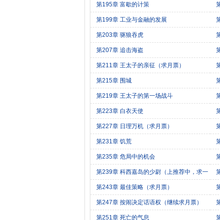
第195章 富歇的计策
第199章 工业与金融的发展
第203章 驱狼吞虎
第207章 追击海盗
第211章 王太子的亲征（求月票）
第215章 围城
第219章 王太子的第一场战斗
第223章 白衣天使
第227章 日理万机（求月票）
第231章 饥荒
第235章 危局中的机会
第239章 科西嘉岛的少尉（上推荐中，求一
切！）
第243章 最佳策略（求月票）
第247章 按闹决定话语权（继续求月票）
求
第251章 死亡的气息