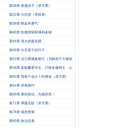
第28章 夜遇贞子（求月票）
第32章 大扫货（求投资）
第36章 鲜血和勇气
第40章 饥饿营销和薄利多销
第44章 强大的股东团
第48章 今天是个好日子
第52章 法兰西储备银行（为财叔宁大佬加
更）
第56章 富歇飘零半生，只恨未逢明主，公
若不弃……
第60章 我有个会占卜的朋友（求月票）
第64章 伊甸条约
第68章 掌控舆论，为我所用！
第72章 厚颜无耻（求月票）
第76章 谁忽悠谁
第80章 政治交易