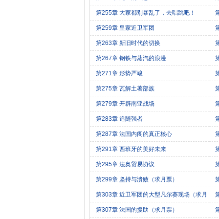
第255章 大家都别暴乱了，去唱跳吧！
第259章 皇家近卫军团
第263章 新旧时代的切换
第267章 钢铁与蒸汽的浪漫
第271章 形势严峻
第275章 瓦解土著部族
第279章 开辟南亚战场
第283章 追随强者
第287章 法国内阁的真正核心
第291章 西班牙的美好未来
第295章 法奥贸易协议
第299章 坚持与溃败（求月票）
倍
第303章 近卫军团的大型凡尔赛现场（求月
票）
第307章 法国的援助（求月票）