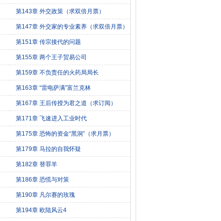
第143章 外交政策（求双倍月票）
第147章 外交家的专业素养（求双倍月票）
第151章 传宗接代的问题
第155章 两个王子贸易公司
第159章 不负责任的火药局局长
第163章 “雷电萨满”富兰克林
第167章 王后传授为君之道（求订阅）
第171章 飞速进入工业时代
第175章 恐怖的资金“黑洞”（求月票）
第179章 马拉的自我怀疑
第182章 替罪羊
第186章 恐慌与对策
第190章 凡尔赛的玫瑰
第194章 欧陆风云4