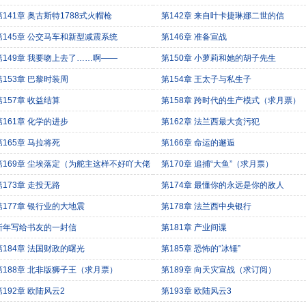
）
第141章 奥古斯特1788式火帽枪
第142章 来自叶卡捷琳娜二世的信
第145章 公交马车和新型减震系统
第146章 准备宣战
第149章 我要吻上去了……啊——
第150章 小萝莉和她的胡子先生
第153章 巴黎时装周
第154章 王太子与私生子
第157章 收益结算
第158章 跨时代的生产模式（求月票）
第161章 化学的进步
第162章 法兰西最大贪污犯
第165章 马拉将死
第166章 命运的邂逅
第169章 尘埃落定（为舵主这样不好吖大佬
第170章 追捕“大鱼”（求月票）
更）
第173章 走投无路
第174章 最懂你的永远是你的敌人
第177章 银行业的大地震
第178章 法兰西中央银行
新年写给书友的一封信
第181章 产业间谍
第184章 法国财政的曙光
第185章 恐怖的“冰锤”
第188章 北非版狮子王（求月票）
第189章 向天灾宣战（求订阅）
第192章 欧陆风云2
第193章 欧陆风云3