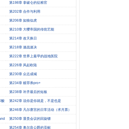
第198章 拿破仑的征粮官
第202章 合作与利用
第206章 如狼似虎
第210章 大嘤帝国的传统艺能
第214章 改天换日
第218章 速战速决
第222章 世界上最早的战地医院
第226章 风起欧陆
第230章 众志成城
第234章 赎罪券pro+
第238章 补齐最后的短板
寒酸
第242章 说你是你就是，不是也是
第246章 凡尔赛宫的日常活动（求月票）
nd
第250章 显贵会议的回旋镖
第254章 奥尔良公爵的贡献