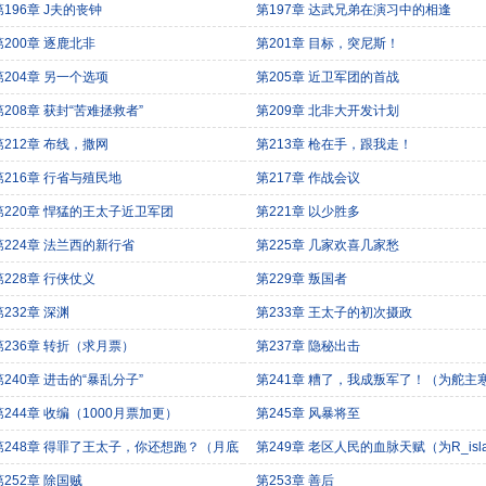
第196章 J夫的丧钟
第197章 达武兄弟在演习中的相逢
第200章 逐鹿北非
第201章 目标，突尼斯！
第204章 另一个选项
第205章 近卫军团的首战
第208章 获封“苦难拯救者”
第209章 北非大开发计划
第212章 布线，撒网
第213章 枪在手，跟我走！
第216章 行省与殖民地
第217章 作战会议
第220章 悍猛的王太子近卫军团
第221章 以少胜多
第224章 法兰西的新行省
第225章 几家欢喜几家愁
第228章 行侠仗义
第229章 叛国者
第232章 深渊
第233章 王太子的初次摄政
第236章 转折（求月票）
第237章 隐秘出击
第240章 进击的“暴乱分子”
第241章 糟了，我成叛军了！（为舵主
加更）
第244章 收编（1000月票加更）
第245章 风暴将至
第248章 得罪了王太子，你还想跑？（月底
第249章 老区人民的血脉天赋（为R_isla
月票！今晚还有一更！）
舵主加更）
第252章 除国贼
第253章 善后