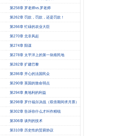
第258章 罗老师vs.罗老师
第262章 罚款，罚款，还是罚款！
第266章 忙碌的农业大臣
第270章 北非风起
第274章 阳谋
第278章 太平洋上的第一块殖民地
第282章 扩建巴黎
第286章 开心的法国民众
第290章 英国的致命弱点
第294章 奥地利的利益
）
第298章 罗什福尔决战（双倍期间求月票）
第302章 告诉你什么才叫作精锐
第306章 谈判的技术
第310章 历史性的贸易协议