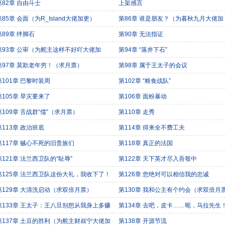
第82章 自由斗士
上架感言
第85章 会面（为R_Island大佬加更）
第86章 谁是朋友？（为暮秋九月大佬加
更）
第89章 绊脚石
第90章 无法指证
第93章 公审（为舵主这样不好吖大佬加
第94章 “落井下石”
）
第97章 莫欺老年穷！（求月票）
第98章 属于王太子的会议
第101章 巴黎时装周
第102章 “粮食战队”
第105章 旱灾要来了
第106章 面粉暴动
第109章 舌战群“儒”（求月票）
第110章 走秀
第113章 政治班底
第114章 得来全不费工夫
第117章 贼心不死的旧贵族们
第118章 真正的法国
第121章 法兰西卫队的“耻辱”
第122章 天下英才尽入吾彀中
第125章 法兰西卫队这份大礼，我收下了！
第126章 您绝对可以相信我的忠诚
第129章 大清洗启动（求双倍月票）
第130章 我和公主有个约会（求双倍月
第133章 王太子：王八旦别想从我身上多赚
第134章 去吧，皮卡……呃，马拉先生
个子儿（求双倍月票）
（求双倍月票）
第137章 土豆的胜利（为舵主财叔宁大佬加
第138章 开源节流