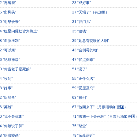
2 “再磨磨”
23 “成好事”
6 “出风头”
27 “天塌了”（有加更）
0 “迟早会来”
31 “邪门儿”
34 “红星闪耀处皆为热土”
35 “赔钱”
8 “血脉压制”
39 “她总有使唤的人啊”
2 “可以亲”
43 “会倒霉的呦”
6 “绝非祥瑞”
47 “亿点倒霉”
50 “你当老子是死的”
51 “没了”
4 “收到”
55 “正什么名”
8 “好事”
59 “爱屋及乌”
2 “听墙角”
63 “很刑”
6 “英雄”
67 “他回来了”（月票活动加更4️⃣）
70 “我不是你爹”
71 “哄我一下会死啊”（月票活动加更5️⃣
74 “你娘说了算”
75 “怨念”
8 “暗暗较劲”
79 “亲疏远近”