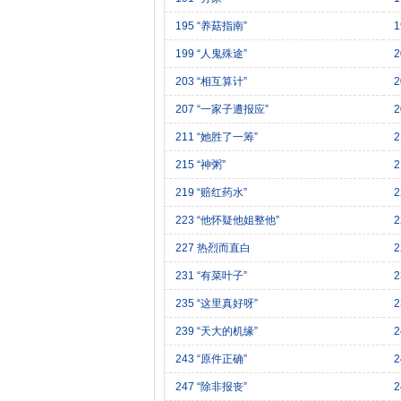
195 “养菇指南”
1
199 “人鬼殊途”
2
203 “相互算计”
207 “一家子遭报应”
211 “她胜了一筹”
2
215 “神粥”
219 “赔红药水”
223 “他怀疑他姐整他”
2
227 热烈而直白
2
231 “有菜叶子”
2
235 “这里真好呀”
2
239 “天大的机缘”
243 “原件正确”
247 “除非报丧”
2