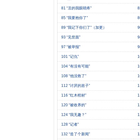
81 “丑的我眼睛疼”
8
85 “我要抱你了”
8
89 “我记下你们了”（加更）
9
93 “见世面”
9
97 “被举报”
9
101 “记仇”
1
104 “有没有可能”
1
108 “他没救了”
1
112 “讨厌的崽子”
1
116 “红木棺材”
1
120 “被收养的”
1
124 “我无趣？”
1
128 “记者”
132 “造了个新闻”
1