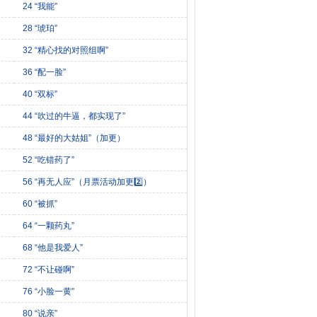
24 “我能”
28 “琥珀”
32 “精心找的对照组啊”
36 “配一脸”
40 “双标”
44 “吹过的牛逼，都实现了”
48 “最好的大姑姐”（加更）
52 “吃错药了”
56 “再无人应”（月票活动加更2️⃣）
60 “被抓”
64 “一颗药丸”
68 “他是我爱人”
）
72 “不让碰啊”
76 “小脸一黄”
80 “说亲”