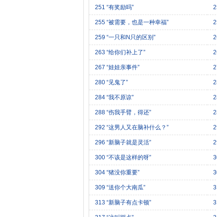
251 “有奖励吗”
2
255 “被需要，也是一种幸福”
259 “一只和N只的区别”
263 “给你们补上了”
267 “娃娃亲事件”
2
280 “见鬼了”
284 “我不原谅”
2
288 “伤我手臂，得还”
2
292 “这男人又在脑补什么？”
296 “新脑子就是灵活”
300 “不该是这样的呀”
304 “猪没你重要”
309 “送你个大南瓜”
313 “新脑子有点卡顿”
3