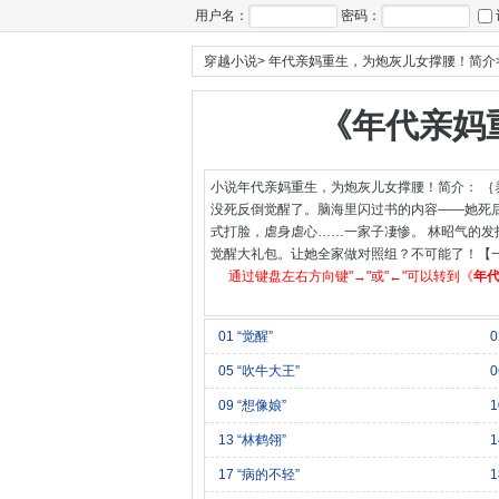
用户名：
密码：
穿越小说
>
年代亲妈重生，为炮灰儿女撑腰！简介
《年代亲妈
小说年代亲妈重生，为炮灰儿女撑腰！简介： ｛
没死反倒觉醒了。脑海里闪过书的内容——她死
式打脸，虐身虐心……一家子凄惨。 林昭气的发
觉醒大礼包。让她全家做对照组？不可能了！【
通过键盘左右方向键"→"或"←"可以转到《
年
01 “觉醒”
05 “吹牛大王”
09 “想像娘”
13 “林鹤翎”
17 “病的不轻”
1