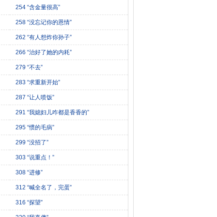
254 “含金量很高”
258 “没忘记你的恩情”
262 “有人想炸你孙子”
266 “治好了她的内耗”
279 “不去”
283 “求重新开始”
287 “让人喷饭”
291 “我媳妇儿咋都是香香的”
295 “惯的毛病”
299 “没招了”
303 “说重点！”
308 “进修”
312 “喊全名了，完蛋”
316 “探望”