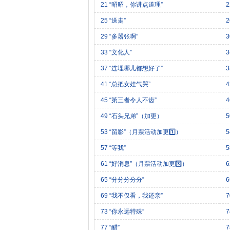
21 “昭昭，你讲点道理”
2
25 “送走”
2
29 “多嚣张啊”
3
33 “文化人”
37 “连埋哪儿都想好了”
3
41 “总把女娃气哭”
4
45 “第三者令人不齿”
4
49 “石头兄弟”（加更）
53 “留影”（月票活动加更1️⃣）
5
57 “等我”
5
61 “好消息”（月票活动加更3️⃣）
6
65 “分分分分分”
6
69 “我不仅看，我还亲”
73 “你永远特殊”
77 “醋”
7