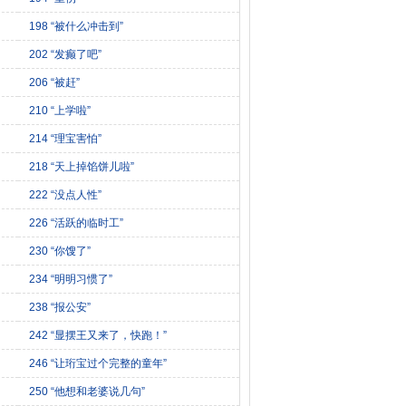
198 “被什么冲击到”
202 “发癫了吧”
206 “被赶”
210 “上学啦”
214 “理宝害怕”
218 “天上掉馅饼儿啦”
222 “没点人性”
226 “活跃的临时工”
230 “你馊了”
234 “明明习惯了”
238 “报公安”
242 “显摆王又来了，快跑！”
246 “让珩宝过个完整的童年”
250 “他想和老婆说几句”