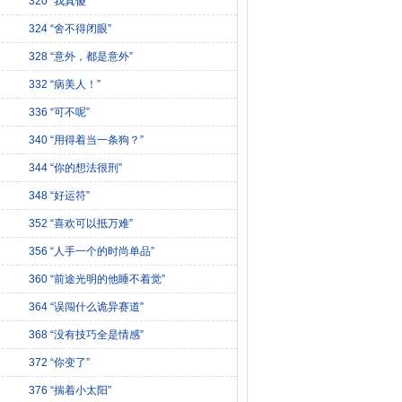
320 “我真傻”
324 “舍不得闭眼”
328 “意外，都是意外”
332 “病美人！”
336 “可不呢”
340 “用得着当一条狗？”
344 “你的想法很刑”
348 “好运符”
352 “喜欢可以抵万难”
356 “人手一个的时尚单品”
360 “前途光明的他睡不着觉”
364 “误闯什么诡异赛道”
368 “没有技巧全是情感”
372 “你变了”
376 “揣着小太阳”