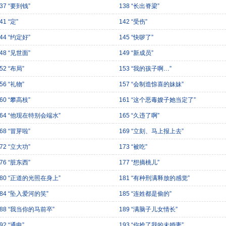
37 “要到钱”
138 “长出脊梁”
41 “定”
142 “受伤”
44 “约定好”
145 “快哕了”
48 “见世面”
149 “新成员”
52 “布局”
153 “我的孩子啊…”
56 “礼物”
157 “会制造惊喜的妹妹”
60 “攀高枝”
161 “这个恶毒嫂子她当定了”
164 “他现在特别会端水”
165 “久违了啊”
68 “冒芽啦”
169 “立刻、马上报上去”
72 “立大功”
173 “被吃”
76 “脏东西”
177 “想摘桃儿”
180 “正道的光照在身上”
181 “有种刑满释放的感觉”
184 “坠入爱河的笑”
185 “连姓都是偷的”
188 “我当你的马前卒”
189 “满脑子儿女情长”
92 “通电”
193 “你抢了我的未婚妻”