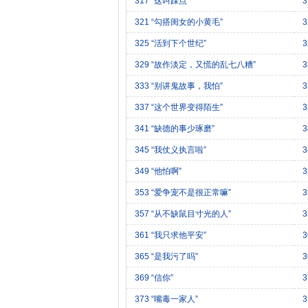
317 “这叫踩点”
321 “勾搭闺女的小黄毛”
325 “活到下个世纪”
3
329 “故作淡定，又慌的乱七八糟”
333 “别讲鬼故事，我怕”
3
337 “这个世界变得陌生”
3
341 “缺德的事少琢磨”
345 “我仗义执言啦”
349 “他怕啊”
353 “爱争宠不是很正常嘛”
357 “从不缺鼠目寸光的人”
361 “我只求他平安”
365 “是我污了吗”
369 “信你”
3
373 “嘴毒一家人”