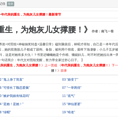
记住
>
年代亲妈重生，为炮灰儿女撑腰！最新章节
重生，为炮灰儿女撑腰！》
作者：南飞一客
养崽+对照组+神秘抽奖转盘+温馨日常｝磕到脑袋后，林昭才得知，自己是一本年代
后，她的双胞胎儿子都成了舔狗、备胎，被利用个彻底，最终下场凄惨；小儿子五岁
抖，这是对她有多大仇！？书里还蛐蛐她是个作精、懒媳妇儿，时不时把她拉出来一阵
一句话简介：年代文对照组觉醒，努力带全家过舒心日子。 】
代亲妈重生，为炮灰儿女撑腰！
》上一页或 《
年代亲妈重生，为炮灰儿女撑腰！
》下一
腰！
》目录
02 “鬼上身了简直”
03 “娘变了”
06 “可惜长了颗恋爱脑”
07 “一举两得”
10 “嫉妒我娘有钱花吗”
11 “底气”
14 “是她！是她！”
15 “神仙婆婆”
8 “绿帽”
19 “啃老”