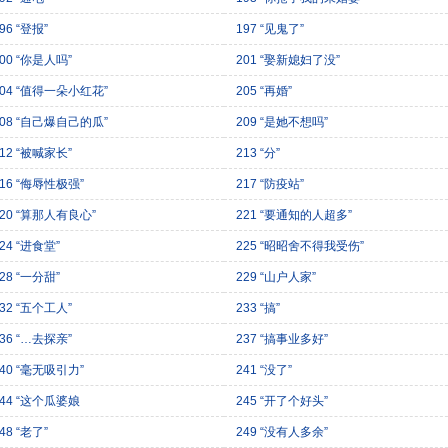
96 “登报”
197 “见鬼了”
00 “你是人吗”
201 “娶新媳妇了没”
204 “值得一朵小红花”
205 “再婚”
208 “自己爆自己的瓜”
209 “是她不想吗”
12 “被喊家长”
213 “分”
216 “侮辱性极强”
217 “防疫站”
220 “算那人有良心”
221 “要通知的人超多”
24 “进食堂”
225 “昭昭舍不得我受伤”
28 “一分甜”
229 “山户人家”
32 “五个工人”
233 “搞”
36 “…去探亲”
237 “搞事业多好”
240 “毫无吸引力”
241 “没了”
244 “这个瓜婆娘
245 “开了个好头”
48 “老了”
249 “没有人多余”