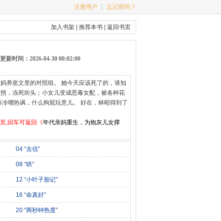
注册用户
┊
忘记密码？
加入书架
|
推荐本书
|
返回书页
更新时间：2026-04-30 00:02:00
后妈养崽文里的对照组。 她今天应该死了的，谁知
被拐，冻死街头；小女儿变成恶毒女配，被各种花
冷嘲热讽，什么狗屁玩意儿。 好在，林昭得到了
页,回车可返回《
年代亲妈重生，为炮灰儿女撑
04 “去信”
08 “哄”
12 “小叶子胎记”
16 “命真好”
20 “两秒钟热度”