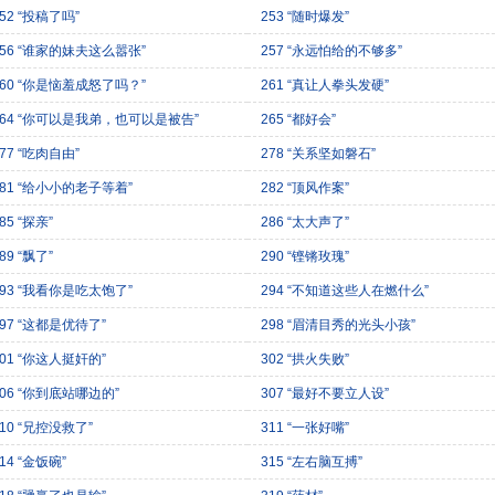
52 “投稿了吗”
253 “随时爆发”
256 “谁家的妹夫这么嚣张”
257 “永远怕给的不够多”
260 “你是恼羞成怒了吗？”
261 “真让人拳头发硬”
264 “你可以是我弟，也可以是被告”
265 “都好会”
77 “吃肉自由”
278 “关系坚如磐石”
281 “给小小的老子等着”
282 “顶风作案”
85 “探亲”
286 “太大声了”
89 “飘了”
290 “铿锵玫瑰”
293 “我看你是吃太饱了”
294 “不知道这些人在燃什么”
297 “这都是优待了”
298 “眉清目秀的光头小孩”
301 “你这人挺奸的”
302 “拱火失败”
306 “你到底站哪边的”
307 “最好不要立人设”
310 “兄控没救了”
311 “一张好嘴”
14 “金饭碗”
315 “左右脑互搏”