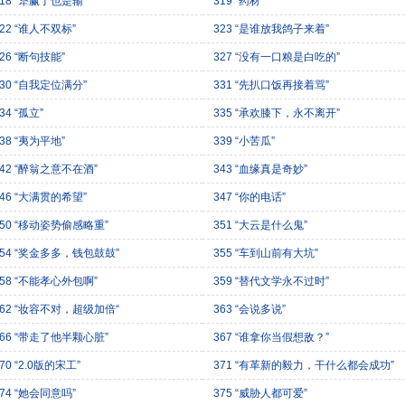
318 “犟赢了也是输”
319 “药材”
322 “谁人不双标”
323 “是谁放我鸽子来着”
26 “断句技能”
327 “没有一口粮是白吃的”
330 “自我定位满分”
331 “先扒口饭再接着骂”
34 “孤立”
335 “承欢膝下，永不离开”
38 “夷为平地”
339 “小苦瓜”
342 “醉翁之意不在酒”
343 “血缘真是奇妙”
346 “大满贯的希望”
347 “你的电话”
350 “移动姿势偷感略重”
351 “大云是什么鬼”
354 “奖金多多，钱包鼓鼓”
355 “车到山前有大坑”
358 “不能孝心外包啊”
359 “替代文学永不过时”
362 “妆容不对，超级加倍“
363 “会说多说”
366 “带走了他半颗心脏”
367 “谁拿你当假想敌？”
70 “2.0版的宋工”
371 “有革新的毅力，干什么都会成功”
374 “她会同意吗”
375 “威胁人都可爱”