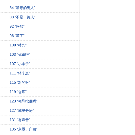
84 “嘴毒的男人”
88 “不是一路人”
92 “怦然”
96 “噶了”
100 “林九”
103 “你赚啦”
107 “小丰子”
111 “骑车崽”
115 “对的呀”
119 “仓库”
123 “领导批准吗”
127 “城里分房”
131 “有声音”
135 “京墨、广白”