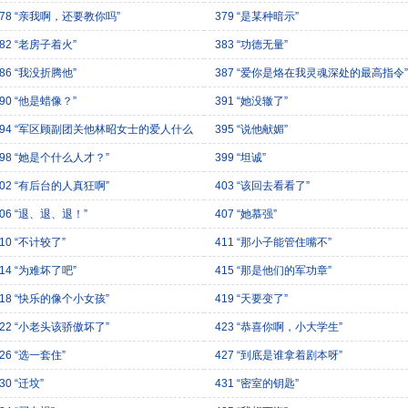
378 “亲我啊，还要教你吗”
379 “是某种暗示”
382 “老房子着火”
383 “功德无量”
386 “我没折腾他”
387 “爱你是烙在我灵魂深处的最高指令”
390 “他是蜡像？”
391 “她没辙了”
394 “军区顾副团关他林昭女士的爱人什么
395 “说他献媚”
”
398 “她是个什么人才？”
399 “坦诚”
402 “有后台的人真狂啊”
403 “该回去看看了”
406 “退、退、退！”
407 “她慕强”
10 “不计较了”
411 “那小子能管住嘴不”
414 “为难坏了吧”
415 “那是他们的军功章”
418 “快乐的像个小女孩”
419 “天要变了”
422 “小老头该骄傲坏了”
423 “恭喜你啊，小大学生”
26 “选一套住”
427 “到底是谁拿着剧本呀”
30 “迁坟”
431 “密室的钥匙”