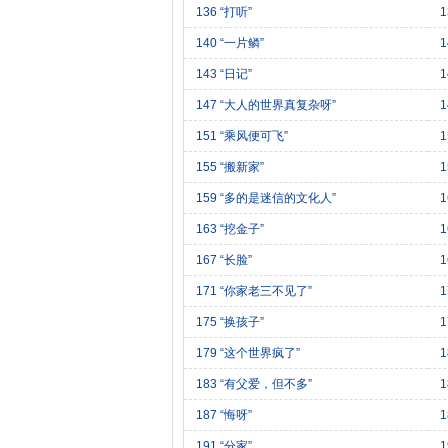
136 “打听”
1
140 “一片鳞”
1
143 “日记”
1
147 “大人的世界真复杂呀”
1
151 “乘风便可飞”
1
155 “搬新家”
1
159 “多的是迷信的文化人”
1
163 “挖金子”
167 “长脸”
1
171 “你家老三不见了”
1
175 “换孩子”
1
179 “这个世界疯了”
183 “有父爱，但不多”
187 “悔呀”
191 “分家”
1