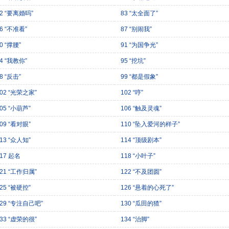
2 “要离婚吗”
83 “太全面了”
6 “不准看”
87 “别闹我”
0 “撑腰”
91 “为国争光”
4 “我教你”
95 “挖坑”
8 “反击”
99 “都是假象”
02 “光荣之家”
102 “哼”
05 “小葫芦”
106 “触及灵魂”
09 “看对眼”
110 “坠入爱河的样子”
13 “众人知”
114 “顶级剧本”
17 起名
118 “小叶子”
21 “工作归属”
122 “不及团圆”
25 “被硬控”
126 “悬着的心死了”
129 “专注自己吧”
130 “瓜田的猹”
33 “虚荣的很”
134 “治脚”