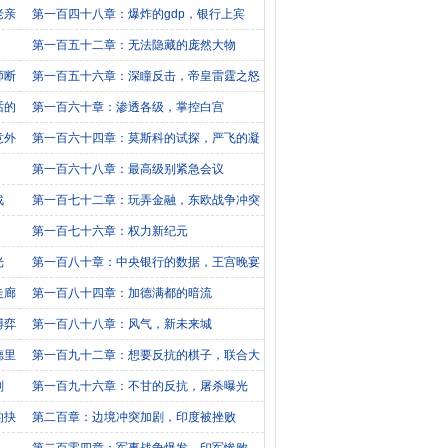
老亲
第一百四十八章：爆炸的gdp，银行上宾
第一百五十二章：无法隐藏的庞然大物
师断
第一百五十六章：深瞳反击，帝皇雷霆之怒
话的
第一百六十章：渗透各级，掌控白宫
意外
第一百六十四章：莫斯科的试探，严飞的凝
视
第一百六十八章：最高级别紧急会议
战
第一百七十二章：玩弄金融，东欧战争冲突
第一百七十六章：权力新纪元
光
第一百八十章：中央银行的数据，王宫晚宴
走廊
第一百八十四章：加德满都的暗流
博弈
第一百八十八章：风气，新未来城
德里
第一百九十二章：想要反抗的棋子，联合大
会
划
第一百九十六章：不甘的反抗，屠杀曝光
的抉
第二百章：边境冲突加剧，印度被挫败