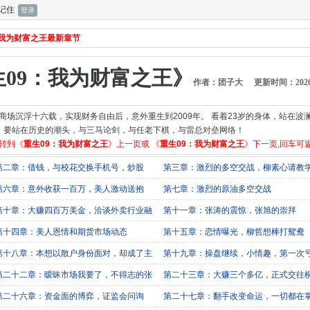
记住
：我为财富之王最新章节
生09：我为财富之王》
作者：团子大
更新时间：2026-04
海商场沉浮十六载，实现财务自由后，意外重生到2009年。 看着23岁的身体，站在
，要站在历史的潮头，与三马论剑，与任老下棋，与雷总对垒网络！
以转到《
重生09：我为财富之王
》上一页或 《
重生09：我为财富之王
》下一页,回车可
第二章：借钱，与校花交换手机号，炒股
第三章：激烈的多空交战，柳素心请教
第六章：意外收获一百万，美人激动送抱
第七章：激烈的原油多空交战
第十章：大赚四百万美金，洽谈外卖行业融
第十一章：张涛的震惊，张旭的崇拜
第十四章：美人恩情和期货市场动态
第十五章：恋情曝光，柳哲想棒打鸳鸯
第十八章：本想以散户身份面对，却成了主
第十九章：操盘继续，小情趣，第一次
第二十二章：暧昧市场我要了，不得志的张
第二十三章：大赚三个多亿，正式交往
心
第二十六章：资金面的博弈，证监会问询
第二十七章：翻手改变命运，一切都在