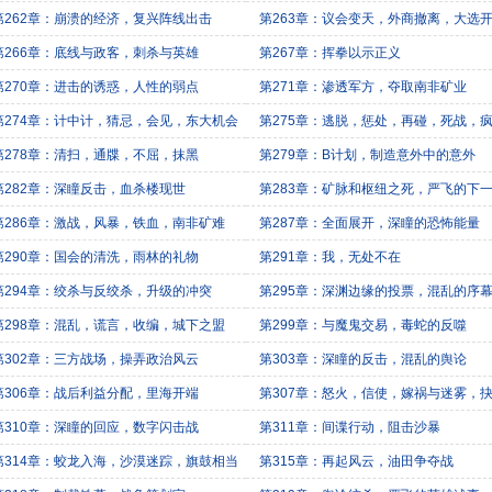
第262章：崩溃的经济，复兴阵线出击
第263章：议会变天，外商撤离，大选
第266章：底线与政客，刺杀与英雄
第267章：挥拳以示正义
第270章：进击的诱惑，人性的弱点
第271章：渗透军方，夺取南非矿业
第274章：计中计，猜忌，会见，东大机会
第275章：逃脱，惩处，再碰，死战，
第278章：清扫，通牒，不屈，抹黑
第279章：B计划，制造意外中的意外
第282章：深瞳反击，血杀楼现世
第283章：矿脉和枢纽之死，严飞的下
第286章：激战，风暴，铁血，南非矿难
第287章：全面展开，深瞳的恐怖能量
第290章：国会的清洗，雨林的礼物
第291章：我，无处不在
第294章：绞杀与反绞杀，升级的冲突
第295章：深渊边缘的投票，混乱的序
第298章：混乱，谎言，收编，城下之盟
第299章：与魔鬼交易，毒蛇的反噬
第302章：三方战场，操弄政治风云
第303章：深瞳的反击，混乱的舆论
第306章：战后利益分配，里海开端
第307章：怒火，信使，嫁祸与迷雾，
第310章：深瞳的回应，数字闪击战
第311章：间谍行动，阻击沙暴
第314章：蛟龙入海，沙漠迷踪，旗鼓相当
第315章：再起风云，油田争夺战