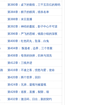
第380章：桌下的裂痕，三千五百亿的筹码
第384章：棋子的棋局，猎杀名单
第388章：末日直播
第392章：神经的蔓延，影子中心不可逆
第396章：严飞的思绪，镜面小组的深夜
第400章：红色药丸，坠落，白兔
务
第404章： 叛逃者，边界，三个答案
场
第408章：母亲的抉择，归来与清洗
第412章：三线并进
的路
第416章：不速之客，愤怒与爱，使命
置
第420章：两个世界，回归
第424章：兄弟，凝视与被凝视
第428章：巡夜，直播，裂隙，墙
包
第432章：激活码，日出，新的契约