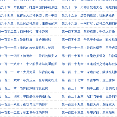
第九十章：华夏威严，打造中国的手机系统
第九十一章：幻神开发者大会，艰难的
第九十四章：拉传音入幻神联盟，统一中国
第九十五章：进击的夏普，狂飙的股价
第九十八章：危及的幻神总部，张市长的末
第九十九章：一网打尽，幻神二代和幻
第一百零二章：幻神时代，商业帝国
第一百零三章：掌控猎鹰，千亿比特币
第一百零六章：洗刷耻辱，曼哈顿对赌
第一百零七章：千亿美金借款，独立战
请
第一百一十章：惨烈的枪炮厮杀战，绝境
第一百一十一章：最后的坚守，三千虎
击
第一百一十四章：特警出击，最后的深安火
第一百一十五章：血染数据道岛，幻神
降
第一百一十八章：三十亿的承诺与沉重的回
弟一百一十九章：血案后外交博弈与默
本
第一百二十二章：大局为重，前往台积电
第一百二十三章：深瞳行动，撬动光刻
货
第一百二十六章：各方反应，全球网友吃瓜
第一百二十七章：白宫争锋，虎王啸林
第一百三十章：恐怖的深瞳信息茧房
第一百三十一章：翻手云雨，川普的线
秀
第一百三十四章：卑鄙是张好的通行证
第一百三十五章：敲打与敬畏，巨兽的
第一百三十八章：夜访与无声的博弈
第一百三十九章：星链为舟，深瞳驭天
第一百四十二章：军工复合体的筹码
第一百四十三章：星舰起航，新王加冕