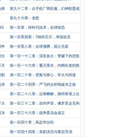
选择
第九十二章：众手机厂商臣服，幻神联盟成
立
第九十六章：龙怒
神S
第一百章：跨时代技术，全球惊恐
第一百零四章：7纳米芯片，举国欢庆
团申
第一百零八章：全球沸腾，国士无双
贲出
第一百一十二章：深安血火：警徽下的悲歌
军天
第一百一十六章：覆灭黑水，内阁长老的怒
火
契剧
弟一百二十章：背叛与寒心，军火与间谍
机供
第一百二十四章：严飞的台积电破冰之旅
第一百二十八章：运筹帷幄，推特靠谱上位
下大
第一百三十二章：加州声浪，佛罗里达无闲
人
对决
第一百三十六章：战争委员会成立
第一百四十章：风起华尔街
第一百四十四章：喜剧演员与幕后导演