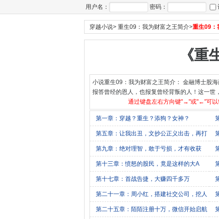
用户名：
密码：
穿越小说
>
重生09：我为财富之王简介
>
重生09
《重
小说重生09：我为财富之王简介： 金融博士股
报答曾经的恩人，也报复曾经背叛的人！这一世
通过键盘左右方向键"→"或"←"可
第一章：穿越？重生？添狗？女神？
第五章：让我出丑，文抄公正义出击，再打
脸
第九章：绝对理智，敢于亏损，才有收获
资
第十三章：愤怒的股民，竟是这样的大A
第十七章：首战告捷，大赚四千多万
力
第二十一章：周小红，搭建社交公司，挖人
总
第二十五章：陌陌注册十万，微信开始启航