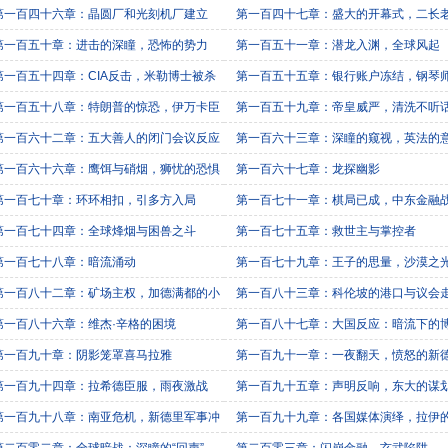
第一百四十六章：晶圆厂和光刻机厂建立
第一百四十七章：盛大的开幕式，二长
临
第一百五十章：进击的深瞳，恐怖的势力
第一百五十一章：潜龙入渊，全球风起
第一百五十四章：CIA反击，米勒博士被杀
第一百五十五章：银行账户冻结，钢琴
弦
第一百五十八章：特朗普的惊恐，伊万卡臣
第一百五十九章：帝皇威严，清洗不听
人
第一百六十二章：五大善人的闭门会议反应
第一百六十三章：深瞳的窥视，英法的
第一百六十六章：鹰饵与硝烟，狮忧的恐惧
第一百六十七章：龙探幽影
第一百七十章：环环相扣，引多方入局
第一百七十一章：棋局已成，中东金融
第一百七十四章：全球烽烟与困兽之斗
第一百七十五章：救世主与掌控者
第一百七十八章：暗流涌动
第一百七十九章：王子的思量，沙漠之
第一百八十二章：矿场主权，加德满都的小
第一百八十三章：科伦坡的港口与议会
第一百八十六章：维杰·辛格的困境
第一百八十七章：大国反应：暗流下的
第一百九十章：阴影笼罩喜马拉雅
第一百九十一章：一夜翻天，愤怒的新
第一百九十四章：拉希德臣服，雨夜激战
第一百九十五章：声明反响，东大的谋
第一百九十八章：南亚危机，新德里军事冲
第一百九十九章：各国媒体演绎，拉伊
择