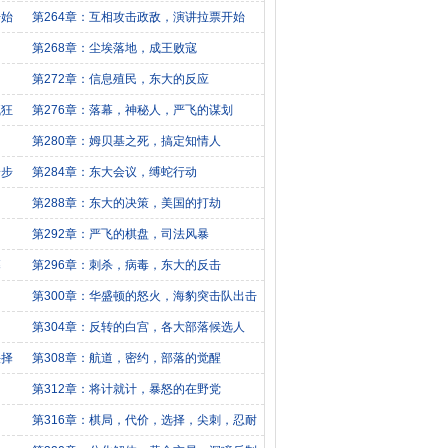
开始
第264章：互相攻击政敌，演讲拉票开始
第268章：尘埃落地，成王败寇
第272章：信息殖民，东大的反应
疯狂
第276章：落幕，神秘人，严飞的谋划
第280章：姆贝基之死，搞定知情人
一步
第284章：东大会议，缚蛇行动
第288章：东大的决策，美国的打劫
第292章：严飞的棋盘，司法风暴
幕
第296章：刺杀，病毒，东大的反击
第300章：华盛顿的怒火，海豹突击队出击
第304章：反转的白宫，各大部落候选人
抉择
第308章：航道，密约，部落的觉醒
第312章：将计就计，暴怒的在野党
第316章：棋局，代价，选择，尖刺，忍耐