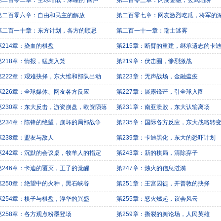
第二百零二章：全球暗战：深瞳的“回声”
第二百零三章：闪崩金融，玄武陷阱
第二百零六章：自由和民主的解放
第二百零七章：网友激烈吃瓜，将军的
第二百一十章：东方计划，各方的顾忌
第二百一十一章：瑞士迷雾
第214章：染血的棋盘
第215章：断臂的重建，继承遗志的卡
第218章：情报，猛虎入笼
第219章：伏击圈，惨烈激战
第222章：艰难抉择，东大维和部队出动
第223章：无声战场，金融瘟疫
第226章：全球媒体、网友各方反应
第227章：展露锋芒，引全球入圈
第230章：东大反击，游资崩盘，欧资陨落
第231章：南亚溃败，东大认输离场
第234章：陈锋的绝望，崩坏的局部战争
第235章：国际各方反应，东大战略转
第238章：盟友与敌人
第239章：卡迪黑化，东大的恐吓计划
第242章：沉默的会议桌，牧羊人的指定
第243章：新的棋局，清除弃子
第246章：卡迪的覆灭，王子的觉醒
第247章：烛火的信息涟漪
第250章：绝望中的火种，黑石峡谷
第251章：王宫囚徒，开普敦的抉择
第254章：棋子与棋盘，浮华的兴盛
第255章：怒火燃起，议会风云
第258章：各方观点粉墨登场
第259章：撕裂的舆论场，人民英雄