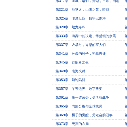
第317章：圣城，暗影，辩论，日常，回响
第321章：地狱火，山鹰之死，暗影
第325章：印度反应，数字巴别塔
第329章：蛟龙夺珠
第333章：海葬中的决定，华盛顿的余震
第337章：农场对，肖恩的家人们
第341章：分裂的种子，初战告捷
第345章：背叛者之夜
第349章：南海火种
第353章：辩论陷阱
第357章：午夜边界，数字叛变
第361章：第一道政令，提名权战争
第365章：内部分裂与全球棋局
第369章：棋子的觉醒，元老会的召唤
第373章：无声的布局