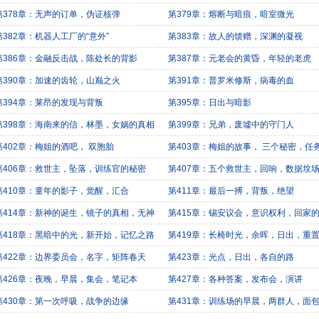
第378章：无声的订单，伪证核弹
第379章：熔断与暗痕，暗室微光
第382章：机器人工厂的“意外”
第383章：故人的馈赠，深渊的凝视
第386章：金融反击战，陈处长的背影
第387章：元老会的黄昏，年轻的老虎
第390章：加速的齿轮，山巅之火
第391章：普罗米修斯，病毒的血
第394章：莱昂的发现与背叛
第395章：日出与暗影
第398章：海南来的信，林墨，女娲的真相
第399章：兄弟，废墟中的守门人
第402章：梅姐的酒吧， 双胞胎
第403章：梅姐的故事， 三个秘密，任
第406章：救世主，坠落，训练官的秘密
第407章：五个救世主，回响，数据坟
第410章：童年的影子，觉醒，汇合
第411章：最后一搏，背叛，绝望
第414章：新神的诞生，镜子的真相，无神
第415章：锡安议会，意识权利，回家
第418章：黑暗中的光，新开始，记忆之路
第419章：长椅时光，余晖，日出，重
第422章：边界委员会，名字，矩阵春天
第423章：光点，日出，各自的路
第426章：夜晚，早晨，集会，笔记本
第427章：各种答案，发布会，演讲
第430章：第一次呼吸，战争的边缘
第431章：训练场的早晨，两群人，面