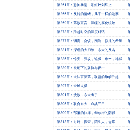
第261章：恐怖暴乱，彩虹计划终止
第265章：反转的情绪，几乎一样的选票
第269章：落败宣言，深瞳的腐化统治
第273章：跨越时空的深度对话
第277章：调离，会谈，围剿，挣扎的希望
第281章：深瞳的大扫除，东大的反击
第285章：惊变，强攻，诡狐，焦土，地狱
第289章：被动下的妥协与反击
第293章：大法官陨落，联盟的旗帜升起
第297章：全球火狱
第301章：溃败，东大出手
第305章：联合东大，血战三日
第309章：部落的抉择，华尔街的阴影
第313章：对峙，搜查，陌生人，仓库