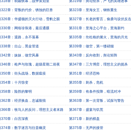
第318章：制裁铁幕，战争策划室
第319章：舆论绞杀，严飞的英雄述事
第322章：背叛的代价，锈蚀的巨兽
第323章：里海女王，钢铁重生
第326章：华盛顿的灭火行动，雪豹之眼
第327章：长老的誓言，偷袭与设伏反
第330章：网络珍珠港，最后通牒
第331章：里海之心平台，里海新约
第334章：退路，永不落幕
第335章：坎杜格的篝火，里海的月光
第338章：出山，黑金管道
第339章：做空，第一缕硝烟
第342章：妹妹，做空风暴
第343章：反向收割，舆论矩阵
第346章：枪声与玫瑰，超级星期二前夜
第347章：三方博弈，理想主义的扼杀
第350章：街头战场，数据瘟疫
第351章：经济恐怖
第354章：十月惊变
第355章：刺杀，危机
第358章：险胜的黎明
第359章：有条件投降，暗流对冲
第362章：经济换血，忠诚裂痕
第363章：第一次背叛，试探与警告
第366章：牧马人的反问，理想主义者末路
第367章：盛宴与饥荒
第370章：白宫深夜
第371章：新的棋盘
第374章：数字迷宫与往昔幽灵
第375章：无声的接管