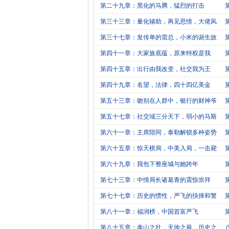
第二十九章：黑化的马腾，猛烈的打击
第三十三章：量化辅助，再见思情，大佬风
彩
展
第三十七章：发传单的雷总，小米的诞生故
事
第四十一章：大家族底蕴，原来特权是我
第四十五章：出行由我改变，社交我为王
第四十九章：名望，法律，四十四亿美金
钩
第五十三章：吻别在人群中，银行的财神爷
一
第五十七章：社交域三分天下，弱小的马斯
克
对
第六十一章：主席陪同，泰勒解锁多种姿势
战
第六十五章：惊天棋局，中美入局，一击毙
命
第六十九章：我包下整座城与她跨年
第七十三章：中情局长诸葛青的震惊崇拜
第七十七章：历史的惯性，严飞的抉择和警
告
第八十一章：福润榜，中国首富严飞
第八十五章：泰山之壮，天地之最，历史之