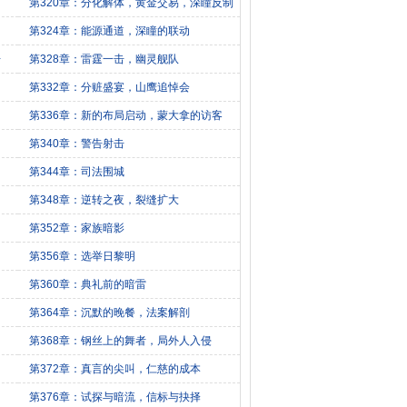
第320章：分化解体，黄金交易，深瞳反制
第324章：能源通道，深瞳的联动
击
第328章：雷霆一击，幽灵舰队
第332章：分赃盛宴，山鹰追悼会
第336章：新的布局启动，蒙大拿的访客
第340章：警告射击
第344章：司法围城
第348章：逆转之夜，裂缝扩大
第352章：家族暗影
第356章：选举日黎明
第360章：典礼前的暗雷
第364章：沉默的晚餐，法案解剖
第368章：钢丝上的舞者，局外人入侵
第372章：真言的尖叫，仁慈的成本
第376章：试探与暗流，信标与抉择