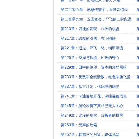
第二百零一章：山雨欲来，各方入场
第二百零五章：讯息传寰宇，举世皆惊惶
第二百零九章：五国密会，严飞的二阶段谋
划
第213章：囚徒的发现，非洲的棋盘
第217章：恶魔的引诱，布下陷阱
第221章：退走，严飞一怒，钢甲洪流
第225章：抉择与铁流，灼热的野心
第229章：田中的绝望，资本的冷酷黑暗
第233章：反叛军全线溃败，红色军旗飞扬
第237章：盘古计划，代码中的幽灵
第241章：卡迪遍地开花，深瞳诬蔑成真
第245章：舆论攻势下真相已无人关心
第249章：冰冷的现实，背叛者的棋局
第253章：无声的绞索
第257章：联邦宫的对策，媒体风暴