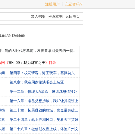
注册用户
┊
忘记密码？
加入书架
|
推荐本书
|
返回书页
-30 12:04:00
波澜壮阔的大时代序幕前，发誓要拿回失去的一切。
返回《
重生09：我为财富之王
》目录
学问
第四章：校花请客，海王玩车，基操勿六
第八章：我在周杰伦演唱会上装逼
第十二章：惊现大A暴跌，邀请沈思情独处
第十六章：准岳父想拆散，我却让其投资上
亿
亏损
第二十章：拓展赚钱的领域，资金量突破三
亿
柳素
第二十四章：站上弄潮风口，笑看天下英雄
掌握
第二十八章：微信朋友圈上线，体验广州文