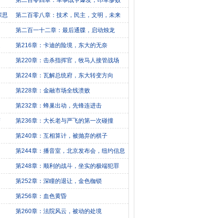
第二百零四章：军事战争爆发，印军惨败
深思
第二百零八章：技术，民主，文明，未来
第二百一十二章：最后通牒，启动烛龙
迪
第216章：卡迪的险境，东大的无奈
第220章：击杀指挥官，牧马人接管战场
第224章：瓦解总统府，东大转变方向
第228章：金融市场全线溃败
第232章：蜂巢出动，先锋连进击
变
第236章：大长老与严飞的第一次碰撞
第240章：互相算计，被抛弃的棋子
第244章：播音室，北京发布会，纽约信息
第248章：顺利的战斗，坐实的极端犯罪
第252章：深瞳的退让，金色枷锁
第256章：血色黄昏
第260章：法院风云，被动的处境