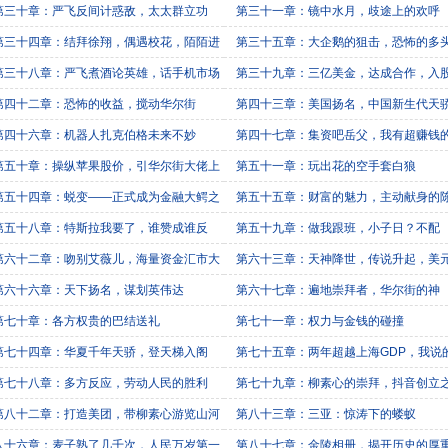
中
第三十章：严飞反间计惑敌，太太群立功
第三十一章：镜中水月，歧途上的欢呼
第三十四章：结拜徐翔，偶遇校花，陌陌进
第三十五章：大企鹅的狙击，恐怖的多
量
第三十八章：严飞煮酒论英雄，话手机市场
第三十九章：三亿美金，达成合作，入
果
第四十二章：恐怖的收益，搅动华尔街
第四十三章：美国扬名，中国新生代天
第四十六章：机器人扎克伯格未来不妙
第四十七章：集资吧岳父，我有超赚钱
子
第五十章：操纵苹果股价，引华尔街大佬上
第五十一章：玩出花的空手套白狼
第五十四章：蜕变——正式成为金融大鳄之
第五十五章：财富的魅力，主动献身的
第五十八章：特斯拉我要了，谁赞成谁反
第五十九章：做我跟班，小子日？不配
？
第六十二章：吻别艾薇儿，海量资金汇市大
第六十三章：天神降世，传说升起，美
慌
第六十六章：天下扬名，谋划英伟达
第六十七章：遍地崇拜者，华尔街的神
第七十章：各方权贵的巴结送礼
第七十一章：权力与金钱的碰撞
第七十四章：华夏千年天骄，登天梯入阁
第七十五章：两年超越上海GDP，我说
第七十八章：多方反应，劳动人民的胜利
第七十九章：柳素心的崇拜，抖音创立
第八十二章：打造美团，带柳素心游览山河
第八十三章：三亚：惊涛下的蝼蚁
八十六章：麦子熟了几千次，人民万岁第一
第八十七章：金陵相册，揭开历史的厚