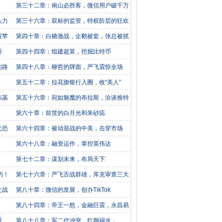
化
第三十二章：南山必胜客，微信用户破千万
头力
第三十六章：双标的监管，特权阶层的狂欢
股苹
第四十章：白糖激战，企鹅被套，张总被抓
骄
第四十四章：组建超算，挖掘比特币
的路
第四十八章：柳哲的牌面，严飞震惊全场
第五十二章：拉花旗银行入圈，收“美人”
陈菡
第五十六章：宛如魅魔的布拉斯，洽谈推特
第六十章：前世的白月光和朱砂痣
元恐
第六十四章：被动迎战的中美，击穿市场
第六十八章：融资运作，掌控英伟达
第七十二章：谋划未来，布局天下
的！
第七十六章：严飞舌战群雄，库克审查三大
厂
之战
第八十章：微信的发展，创办TikTok
第八十四章：帝王一怒，金融巨震，永昌易
主
重
第八十八章：军二代冲突，红颜祸水，