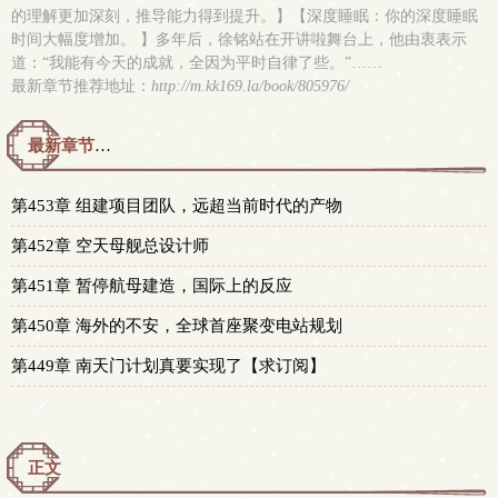
的理解更加深刻，推导能力得到提升。】【深度睡眠：你的深度睡眠
时间大幅度增加。 】多年后，徐铭站在开讲啦舞台上，他由衷表示
道：“我能有今天的成就，全因为平时自律了些。”……
最新章节推荐地址：
http://m.kk169.la/book/805976/
最新章节预览 更新时间：2026-08-07T23:56:00
第453章 组建项目团队，远超当前时代的产物
第452章 空天母舰总设计师
第451章 暂停航母建造，国际上的反应
第450章 海外的不安，全球首座聚变电站规划
第449章 南天门计划真要实现了【求订阅】
正文