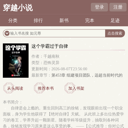
穿越小说
登录
注册
分类
排行
新书
完本
足迹
这个学霸过于自律
作者：千越南秋
类型：恐怖灵异
更新时间：2026-08-07T23:56:00
最新章节：
第453章 组建项目团队，远超当前时代的
产物
从头阅读
推荐本书
加入书架
本书简介：
自律是会上瘾的。重生回到高三的徐铭，发现眼前出现一个职业
面板，身为学生他获得了【绝对自律】天赋。 从此班上多出位热爱学
习的卷王，学界升起一颗新星。随着学科等级提升，抽取到各种词
条，徐铭发现学习原来是这么享受的事。 ——【公式推导：你对公式