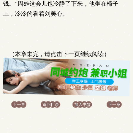
钱。”周雄这会儿也冷静了下来，他坐在椅子
上，冷冷的看着刘美心。
（本章未完，请点击下一页继续阅读）
上一章
返回目录
加入书签
下一章