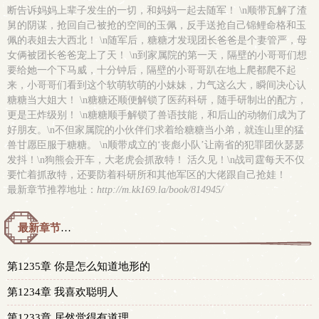
断告诉妈妈上辈子发生的一切，和妈妈一起去随军！ \n顺带瓦解了渣
舅的阴谋，抢回自己被抢的空间的玉佩，反手送抢自己锦鲤命格和玉
佩的表姐去大西北！ \n随军后，糖糖才发现团长爸爸是个妻管严，母
女俩被团长爸爸宠上了天！ \n到家属院的第一天，隔壁的小哥哥们想
要给她一个下马威，十分钟后，隔壁的小哥哥趴在地上爬都爬不起
来，小哥哥们看到这个软萌软萌的小妹妹，力气这么大，瞬间决心认
糖糖当大姐大！ \n糖糖还顺便解锁了医药科研，随手研制出的配方，
更是王炸级别！ \n糖糖顺手解锁了兽语技能，和后山的动物们成为了
好朋友。\n不但家属院的小伙伴们求着给糖糖当小弟，就连山里的猛
兽甘愿臣服于糖糖。 \n顺带成立的‘丧彪小队’让南省的犯罪团伙瑟瑟
发抖！\n狗熊会开车，大老虎会抓敌特！ 活久见！\n战司霆每天不仅
要忙着抓敌特，还要防着科研所和其他军区的大佬跟自己抢娃！
最新章节推荐地址：
http://m.kk169.la/book/814945/
最新章节预览 更新时间：2026-08-05T21:49:28
第1235章 你是怎么知道地形的
第1234章 我喜欢聪明人
第1233章 居然觉得有道理