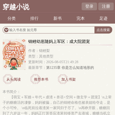
穿越小说
登录
注册
分类
排行
新书
完本
足迹
锦鲤幼崽随妈上军区：成大院团宠
作者：锦鲤梨
类型：其他类型
更新时间：2026-08-05T21:49:28
最新章节：
第1235章 你是怎么知道地形的
从头阅读
推荐本书
加入书架
本书简介：
【萌宝＋军婚＋年代＋虐渣＋兽语+空间＋微玄学＋团宠】\n上辈
子的糖糖活的凄惨，妈妈被骗，自己的锦鲤命格也被表姐给夺走，是
个小可怜。 \n临死前拉着渣舅一家同归于尽了。\n再睁开眼，糖糖回
到了六岁这一年，妈妈正打算答应渣舅转移资产去港城，糖糖当机立