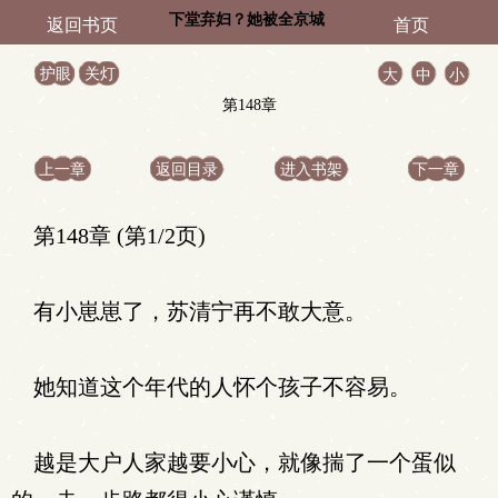
下堂弃妇？她被全京城
返回书页
首页
大佬争着宠
护眼
关灯
大
中
小
第148章
上一章
返回目录
进入书架
下一章
第148章 (第1/2页)
有小崽崽了，苏清宁再不敢大意。
她知道这个年代的人怀个孩子不容易。
越是大户人家越要小心，就像揣了一个蛋似