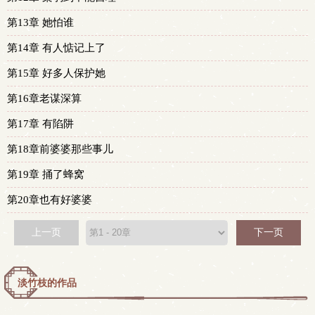
第13章 她怕谁
第14章 有人惦记上了
第15章 好多人保护她
第16章老谋深算
第17章 有陷阱
第18章前婆婆那些事儿
第19章 捅了蜂窝
第20章也有好婆婆
上一页
下一页
淡竹枝的作品