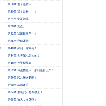
第16章 老子是猎人！
第20章 我！是神！！！
第24章 女巫清牌！
第28章 复盘。
第32章 猎魔接查杀？！
第36章 逆向逻辑！
！
第40章 舔到一嘴狼毛？
第44章 世界第七是吹的？
第48章 投资型舔狗！
第52章 你是猎魔人，那我是什么？！
第56章 顾北辰误我啊！
第60章 其魂永驻！
第64章 谁说我不是白狼王？
第68章 狼人，交牌噻！