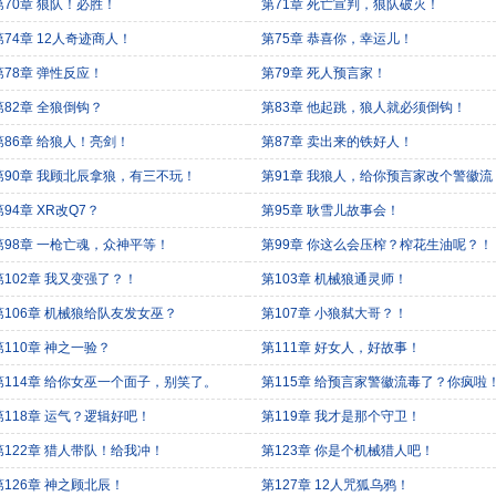
第70章 狼队！必胜！
第71章 死亡宣判，狼队破灭！
第74章 12人奇迹商人！
第75章 恭喜你，幸运儿！
第78章 弹性反应！
第79章 死人预言家！
第82章 全狼倒钩？
第83章 他起跳，狼人就必须倒钩！
第86章 给狼人！亮剑！
第87章 卖出来的铁好人！
第90章 我顾北辰拿狼，有三不玩！
第91章 我狼人，给你预言家改个警徽流
第94章 XR改Q7？
第95章 耿雪儿故事会！
第98章 一枪亡魂，众神平等！
第99章 你这么会压榨？榨花生油呢？！
第102章 我又变强了？！
第103章 机械狼通灵师！
第106章 机械狼给队友发女巫？
第107章 小狼弑大哥？！
第110章 神之一验？
第111章 好女人，好故事！
第114章 给你女巫一个面子，别笑了。
第115章 给预言家警徽流毒了？你疯啦
第118章 运气？逻辑好吧！
第119章 我才是那个守卫！
第122章 猎人带队！给我冲！
第123章 你是个机械猎人吧！
第126章 神之顾北辰！
第127章 12人咒狐乌鸦！