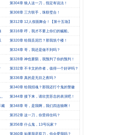
第304章 狼人这一刀，指定有说法！
第308章 三方联手，珠联璧合！
第312章 12人假面舞会！【第十五场】
脑
第316章 哼，我才不要上你们的贼船。
以
第320章 给我丢泥巴？那我筑个楼！
第324章 哥，我还是做不到吗？
第328章 神也要陨，我预判了你的预判！
？
第332章 不卡文的作者，值得一个好评吗？
第336章 真的是无目之夜吗？
第340章 给我招魂？那我还打个鬼的警徽
流！
人。
第344章 接下来，请欣赏苏念的表演吧！
不藏
第348章 哥，是我啊，我们四连狼啊！
！
第352章 这一刀，你受得住吗？
！
第356章 什么鬼，13号玩家？
第360章 如果我是双刀，你会爱我吗？