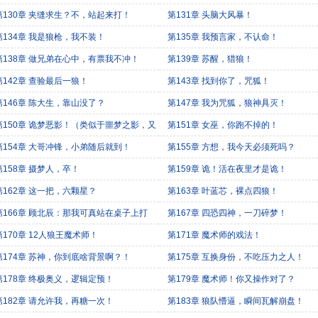
第130章 夹缝求生？不，站起来打！
第131章 头脑大风暴！
第134章 我是狼枪，我不装！
第135章 我预言家，不认命！
第138章 做兄弟在心中，有票我不冲！
第139章 苏醒，猎狼！
第142章 查验最后一狼！
第143章 找到你了，咒狐！
第146章 陈大生，靠山没了？
第147章 我为咒狐，狼神具灭！
第150章 诡梦恶影！（类似于噩梦之影，又
第151章 女巫，你跑不掉的！
些许区别！）
第154章 大哥冲锋，小弟随后就到！
第155章 方想，我今天必须死吗？
第158章 摄梦人，卒！
第159章 诡！活在夜里才是诡！
第162章 这一把，六颗星？
第163章 叶蓝芯，裸点四狼！
第166章 顾北辰：那我可真站在桌子上打
第167章 四恐四神，一刀碎梦！
？！
第170章 12人狼王魔术师！
第171章 魔术师的戏法！
第174章 苏神，你到底啥背景啊？！
第175章 互换身份，不吃压力之人！
第178章 终极奥义，逻辑定预！
第179章 魔术师！你又操作对了？
第182章 请允许我，再糖一次！
第183章 狼队懵逼，瞬间瓦解崩盘！