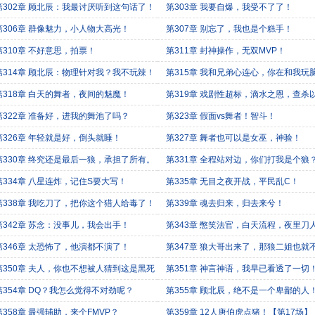
第302章 顾北辰：我最讨厌听到这句话了！
第303章 我要自爆，我受不了了！
第306章 群像魅力，小人物大高光！
第307章 别忘了，我也是个糕手！
第310章 不好意思，拍票！
第311章 封神操作，无双MVP！
第314章 顾北辰：物理针对我？我不玩辣！
第315章 我和兄弟心连心，你在和我玩
筋？
第318章 白天的舞者，夜间的魅魔！
第319章 戏剧性超标，滴水之恩，查杀
报！
第322章 准备好，进我的舞池了吗？
第323章 假面vs舞者！智斗！
第326章 年轻就是好，倒头就睡！
第327章 舞者也可以是女巫，神验！
第330章 终究还是最后一狼，承担了所有。
第331章 全程站对边，你们打我是个狼
第334章 八星连炸，记住S要大写！
第335章 无目之夜开战，平民乱C！
第338章 我吃刀了，把你这个猎人给毒了！
第339章 魂去归来，归去来兮！
第342章 苏念：没事儿，我会出手！
第343章 憋笑法官，白天流程，夜里刀
第346章 太恐怖了，他演都不演了！
第347章 狼大哥出来了，那狼二姐也就
了！
第350章 夫人，你也不想被人猜到这是黑死
第351章 神言神语，我早已看透了一切
的板子吧！
第354章 DQ？我怎么觉得不对劲呢？
第355章 顾北辰，绝不是一个卑鄙的人
第358章 最强辅助，来个FMVP？
第359章 12人唐伯虎点猪！【第17场】