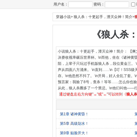
用户名：
密码：
穿越小说
>
狼人杀：十更起手，湮灭众神！简介
>
《狼人杀
小说狼人杀：十更起手，湮灭众神！简介： 【爽
决赛收视率碾压世界杯。\n而他，坐在《诸神黄
陌，上辈子只玩过手机版狼人杀，段位黄金三。 \n
声从四面八方涌来。 \n直到……\n【叮！SSS
存。\n他忽然不抖了。 \n开局，好人全乱了套。
预言家：我验了8号，查杀！等等……怎么你也验了
从此，狼人杀圈多了一个禁忌。\n他们叫他——
通过键盘左右方向键"→"或"←"可以转到《
狼人
第1章 诸神黄昏！
人
第5章 高级划水！
第9章 贴脸开大！