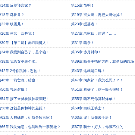
第14章 反差预言家？
第15章 简明！
第18章 鸟兽兽？
第19章 找大哥，再把大哥做掉？
第22章 耿雪儿！
第23章 掘墓者！
第26章 苏念，回答我！
第27章 老家伙，该退了……
第30章 【第二局】赤月猎魔人！
第31章 猎杀！
第34章 我摸到自己了，是个狼！
第35章 赤月封印！
第38章 我给女巫表个水。
第39章 陌哥手指的方向，就是我的战场
第42章 2号你跳神，怼他！
第43章 这就是口碑！
第46章 一箭亡魂，猎狼！
第47章 闵家铲！我怎么死了？！
第50章 气运逻辑！
第51章 看好了，这一箭会很帅！
第54章 接下来就看狼神表演吧！
第55章 猎不死你算我炸单！
第58章 这就是你和神的差距！
第59章 白狼王骑士！
第62章 人狼殊途，姐就是预言家！
第63章 诶！我先装个唐！
第66章 我沈知意，也能吃到一票警徽？
第67章 骑士：好人，你藏不住的！