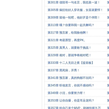
第301章 借陌哥一句名言，我也装一波！
第305章 疯狂给好人穿衣服，女巫就要悍！
第309章 留他一轮吧，他好歹是个伴郎！
第313章 哦？你要和我一起共舞吗？
第317章 预言家，给我验他啊！
第321章 奇葩票型，再度PK。
第325章 真男人，就要敢于挑战！
第329章 相对，那就争锋相对吧！
第333章 十二人无目之夜【提前板】
第337章 黑死病，开秀！
第341章 预言家，真的狗都不玩吗？
第345章 听他发言，你就不感动吗？
第349章 小沈，你要努力呀！
病
第353章 让你自爆，你是耳朵龙吗？
第357章 给自己发个MVP，助神扶摇九万