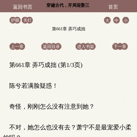
穿越古代，开局迎娶三
返回书页
首页
位敌国公主
护眼
关灯
大
中
小
第661章 弄巧成拙
上一章
返回目录
进入书架
下一章
第661章 弄巧成拙 (第1/3页)
陈兮若满脸疑惑！
奇怪，刚刚怎么没有注意到她？
不对，她怎么也没有去？萧宁不是最宠爱小柔