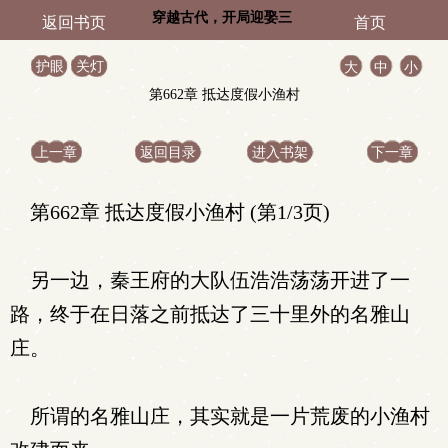
穿越古代，开局迎娶三
返回书页
首页
位敌国公主
护眼
关灯
大
中
小
第662章 抵达度假小渔村
上一章
返回目录
进入书架
下一章
第662章 抵达度假小渔村 (第1/3页)
另一边，秦王府的大队伍浩浩荡荡开进了一
路，终于在日落之前抵达了三十里外的名雅山
庄。
所谓的名雅山庄，其实就是一片荒废的小渔村