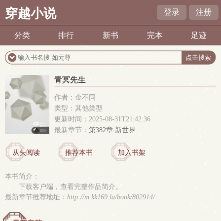
穿越小说
登录
注册
分类
排行
新书
完本
足迹
青冥先生
作者：金不同
类型：其他类型
更新时间：2025-08-31T21:42:36
最新章节：
第382章 新世界
从头阅读
推荐本书
加入书架
本书简介：
下载客户端，查看完整作品简介。
最新章节推荐地址：
http://m.kk169.la/book/802914/