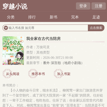
穿越小说
登录
注册
分类
排行
新书
完本
足迹
我全家在古代当陪房
作者：万俟司灵
类型：其他类型
更新时间：2026-06-30T21:00:00
最新章节：
番外·深宫怨（地府小剧场）
从头阅读
推荐本书
加入书架
本书简介：
【小人物的奋斗日常，细水长流】。柳闻莺一家出门旅游意外穿
到了一个架空朝代，成了深宅大院里的一家 “不起眼”的陪房。往好处
想：一辈子工作稳定，包吃包住。往坏了说：你全家以后世世代代都
是下人。 对此，柳闻莺发出某位 “前辈”的 “至理名言”：当陪房是不可