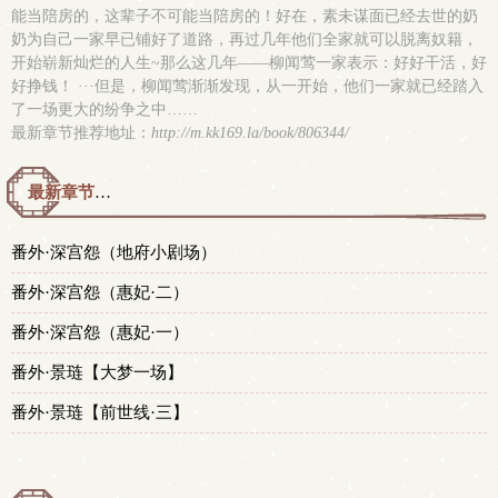
能当陪房的，这辈子不可能当陪房的！好在，素未谋面已经去世的奶
奶为自己一家早已铺好了道路，再过几年他们全家就可以脱离奴籍，
开始崭新灿烂的人生~那么这几年——柳闻莺一家表示：好好干活，好
好挣钱！ ···但是，柳闻莺渐渐发现，从一开始，他们一家就已经踏入
了一场更大的纷争之中……
最新章节推荐地址：
http://m.kk169.la/book/806344/
最新章节预览 更新时间：2026-06-30T21:00:00
番外·深宫怨（地府小剧场）
番外·深宫怨（惠妃·二）
番外·深宫怨（惠妃·一）
番外·景琏【大梦一场】
番外·景琏【前世线·三】