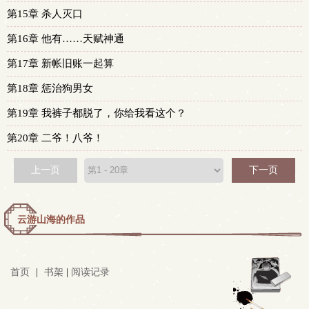
第15章 杀人灭口
第16章 他有……天赋神通
第17章 新帐旧账一起算
第18章 惩治狗男女
第19章 我裤子都脱了，你给我看这个？
第20章 二爷！八爷！
上一页
下一页
云游山海的作品
首页
|
书架
|
阅读记录