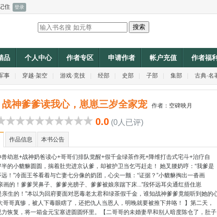
记住
P精品
个人中心
作者专区
申请作者
帐户充值
作者福
军事
|
穿越·架空
|
游戏·竞技
|
经部
|
史部
|
子部
|
集部
|
古典·名
战神爹爹读我心，崽崽三岁全家宠
作者：
空碑映月
0.0
(0人已评)
作品信息
本书公告
神兽幼崽+战神奶爸读心+哥哥们排队觉醒+假千金绿茶作死+降维打击式宅斗+治疗自
岁半的小貔貅圆圆，揣着肚兜进京认爹，却被护卫当乞丐赶走！ 她叉腰奶哼：“我爹是
怀远！”冷面王爷看着与亡妻七分像的奶团，心尖一颤：“证据？”小貔貅掏出一沓画
亲画的！爹爹哭鼻子、爹爹光膀子、爹爹被娘亲踹下床...”段怀远耳尖通红捂住崽
..是亲生的！”本以为回府要面对恶毒老太君和绿茶假千金，谁知战神爹爹竟能听到她的
【大哥哥真惨，被人下毒眼瞎了，还把仇人当恩人，明晚就要被推下井咯！ 】第二天，
视力恢复，将一箱金元宝塞进圆圆怀里。【二哥哥的未婚妻早和别人暗度陈仓了，肚子