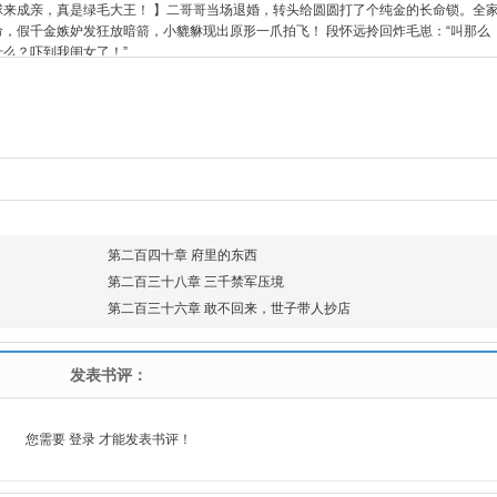
球来成亲，真是绿毛大王！ 】二哥哥当场退婚，转头给圆圆打了个纯金的长命锁。全
命，假千金嫉妒发狂放暗箭，小貔貅现出原形一爪拍飞！ 段怀远拎回炸毛崽：“叫那么
什么？吓到我闺女了！”
第二百四十章 府里的东西
第二百三十八章 三千禁军压境
第二百三十六章 敢不回来，世子带人抄店
发表书评：
您需要
登录
才能发表书评！