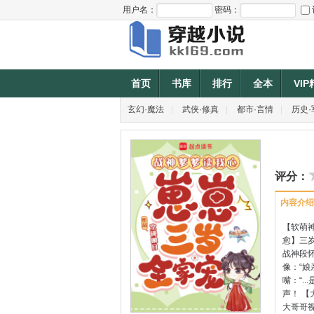
用户名：
密码：
首页
书库
排行
全本
VI
玄幻·魔法
|
武侠·修真
|
都市·言情
|
历史·
评分：
内容介绍
【软萌
愈】三
战神段
像：“娘
嘴：“.
声！ 
大哥哥