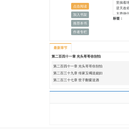
里揣着
点击阅读
逆天改
大声做
加入书架
标签：
推荐本书
作者专栏
最新章节
第二百四十一章 光头哥哥你别怕
第二百四十一章 光头哥哥你别怕
第二百三十九章 传家玉镯送媳妇
第二百三十七章 世子翻窗送酒