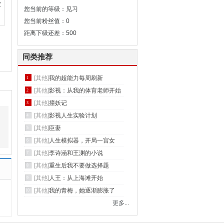
家
您当前的等级：见习
您当前粉丝值：0
距离下级还差：500
同类推荐
[其他]
我的超能力每周刷新
1
[其他]
影视：从我的体育老师开始
2
[其他]
撞妖记
3
[其他]
影视人生实验计划
4
[其他]
臣妻
5
[其他]
人生模拟器，开局一宫女
6
[其他]
李诗涵和王渊的小说
7
[其他]
重生后我不要做选择题
8
[其他]
人王：从上海滩开始
9
[其他]
我的青梅，她逐渐膨胀了
10
更多...