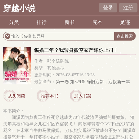
穿越小说
登录
注册
分类
排行
新书
完本
足迹
骗婚三年？我转身搬空家产嫁你上司！
作者：那个陈陈陈
类型：其他类型
更新时间：2026-08-05T16:13:28
最新章节：
第一卷 第329章 辞旧迎新，迎接新一年
从头阅读
推荐本书
加入书架
本书简介：
闻溪因为熬夜工作猝死穿越成为70年代被渣男骗婚的胖姑娘。 渣
夫攀高枝和领导女儿在军区双宿双飞！ 闻溪却背着个“不下蛋的鸡”的
骂名，在宋家当牛做马做保姆。 欺负她父母被下放成分不好？ 闻溪直
接暴怒开干，拳打婆婆小姑子，搬空婆家后拿着假结婚证去部队讨公