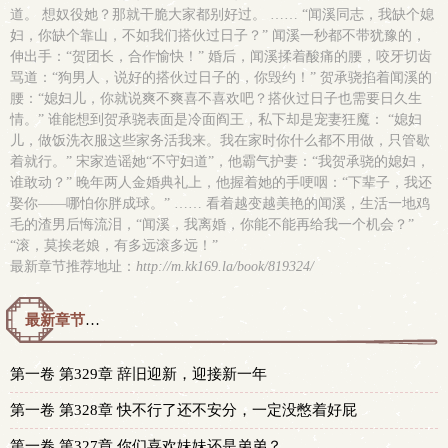
道。 想奴役她？那就干脆大家都别好过。 …… “闻溪同志，我缺个媳
妇，你缺个靠山，不如我们搭伙过日子？” 闻溪一秒都不带犹豫的，
伸出手：“贺团长，合作愉快！” 婚后，闻溪揉着酸痛的腰，咬牙切齿
骂道：“狗男人，说好的搭伙过日子的，你毁约！” 贺承骁掐着闻溪的
腰：“媳妇儿，你就说爽不爽喜不喜欢吧？搭伙过日子也需要日久生
情。” 谁能想到贺承骁表面是冷面阎王，私下却是宠妻狂魔： “媳妇
儿，做饭洗衣服这些家务活我来。我在家时你什么都不用做，只管歇
着就行。” 宋家造谣她“不守妇道”，他霸气护妻：“我贺承骁的媳妇，
谁敢动？” 晚年两人金婚典礼上，他握着她的手哽咽：“下辈子，我还
娶你——哪怕你胖成球。” …… 看着越变越美艳的闻溪，生活一地鸡
毛的渣男后悔流泪，“闻溪，我离婚，你能不能再给我一个机会？”
“滚，莫挨老娘，有多远滚多远！”
最新章节推荐地址：
http://m.kk169.la/book/819324/
最新章节预览 更新时间：2026-08-05T16:13:28
第一卷 第329章 辞旧迎新，迎接新一年
第一卷 第328章 快不行了还不安分，一定没憋着好屁
第一卷 第327章 你们喜欢妹妹还是弟弟？