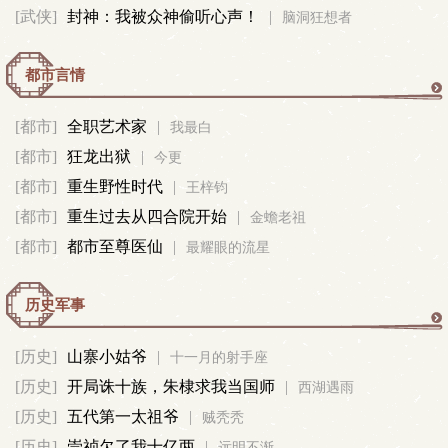
[武侠]
封神：我被众神偷听心声！
|
脑洞狂想者
真
都市言情
都
[都市]
全职艺术家
|
我最白
[都市]
狂龙出狱
|
市
今更
[都市]
重生野性时代
|
王梓钧
言
[都市]
重生过去从四合院开始
|
金蟾老祖
[都市]
都市至尊医仙
|
最耀眼的流星
情
历史军事
历
[历史]
山寨小姑爷
|
十一月的射手座
[历史]
开局诛十族，朱棣求我当国师
|
史
西湖遇雨
[历史]
五代第一太祖爷
|
贼秃秃
军
[历史]
崇祯欠了我十亿两
|
远明不渐