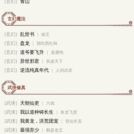
[玄幻]
青山
玄幻魔法
玄
[玄幻]
乱世书
|
姬叉
[玄幻]
盘龙
|
幻
我吃西红柿
[玄幻]
道爷要飞升
|
裴屠狗
魔
[玄幻]
异世邪君
|
风凌天下
[玄幻]
逆流纯真年代
|
人间武库
法
武侠修真
武
[武侠]
天朝仙吏
|
六戏
[武侠]
我以道种铸长生
|
侠
鱼龙飞度
[武侠]
我黄龙，洪荒团宠
|
登仙长安
修
[武侠]
最强弃少
|
鹅是老五