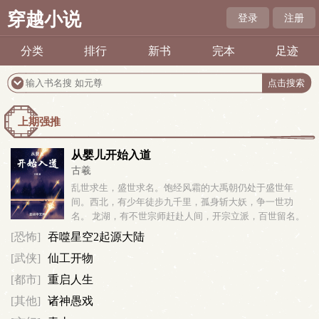
穿越小说
登录
注册
分类
排行
新书
完本
足迹
上期强推
从婴儿开始入道
古羲
乱世求生，盛世求名。饱经风霜的大禹朝仍处于盛世年
间。西北，有少年徒步九千里，孤身斩大妖，争一世功
名。 龙湖，有不世宗师赶赴人间，开宗立派，百世留名。
帝都，有圣人传道万千，教徒遍布各州，流芳千古。 而在
[恐怖]
吞噬星空2起源大陆
青州城内，一座将门世家院落中。...
[武侠]
仙工开物
[都市]
重启人生
[其他]
诸神愚戏